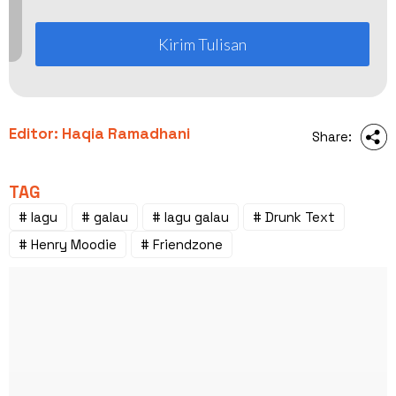
Kirim Tulisan
Editor: Haqia Ramadhani
Share:
TAG
# lagu
# galau
# lagu galau
# Drunk Text
# Henry Moodie
# Friendzone