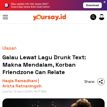
×
Mau update info hits tanpa ribet?
Download
Suara App tanpa iklan buat kamu!
Ulasan
Galau Lewat Lagu Drunk Text:
Makna Mendalam, Korban
Friendzone Can Relate
Haqia Ramadhani |
Share:
Arista Ratnaningsih
Jum'at, 12 April 2024 | 16:17 WIB