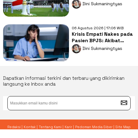
Pesta di Tengah Jeritan
Dini Sukmaningtyas
Rakyat
06 Agustus 2026 | 17:06 WIB
Krisis Empati Nakes pada
Pasien BPJS: Akibat
'Burnout' atau
Dini Sukmaningtyas
Bobroknya Sistem
Kesehatan?
Dapatkan informasi terkini dan terbaru yang dikirimkan
langsung ke Inbox anda
Redaksi |
Kontak |
Tentang Kami |
Karir |
Pedoman Media Siber |
Site Map
© 2026 Yoursay.id - All Rights Reserved.