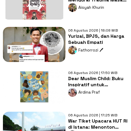
Kecil dan Persaingan
Aisyah Khurin
Antarsaudara
06 Agustus 2026 | 18:08 WIB
Yurizal, BPJS, dan Harga
Sebuah Empati
Fathorrozi 🖊️
06 Agustus 2026 | 17:50 WIB
Dear Muslim Child: Buku
Inspiratif untuk
Tumbuhkan Percaya Diri
Ardina Praf
Anak Muslim
06 Agustus 2026 | 17:25 WIB
War Tiket Upacara HUT RI
di Istana: Menonton