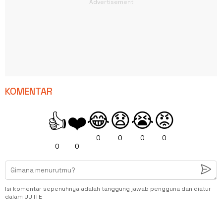
KOMENTAR
😂
😧
😭
😡
👍
❤️
0
0
0
0
0
0
Isi komentar sepenuhnya adalah tanggung jawab pengguna dan diatur
dalam UU ITE