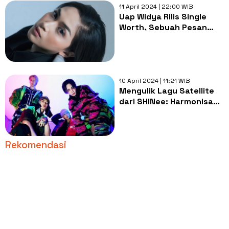
11 April 2024 | 22:00 WIB
Uap Widya Rilis Single
Worth, Sebuah Pesan
Indah Menanti Cinta
Seseorang Yang
Diinginkan
10 April 2024 | 11:21 WIB
Mengulik Lagu Satellite
dari SHINee: Harmonisasi
Sempurna Tentang
Perjuangan Cinta yang
Tulus
Rekomendasi