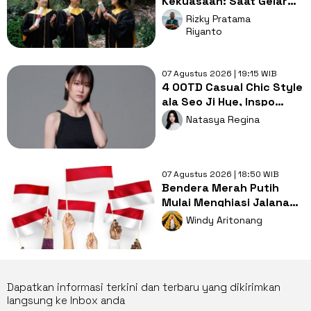
Kekuasaan: Saat Gelar
Akademis Kalah oleh
Rizky Pratama
Mental ABS
Riyanto
07 Agustus 2026 | 19:15 WIB
4 OOTD Casual Chic Style
ala Seo Ji Hye, Inspo
Gaya Ngampus Sampai
Natasya Regina
Ngantor!
07 Agustus 2026 | 18:50 WIB
Bendera Merah Putih
Mulai Menghiasi Jalanan,
Mengapa Tradisi ini
Windy Aritonang
Penting?
Dapatkan informasi terkini dan terbaru yang dikirimkan
langsung ke Inbox anda