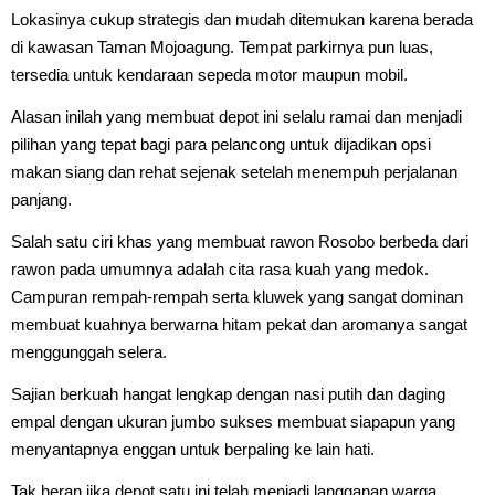
Lokasinya cukup strategis dan mudah ditemukan karena berada
di kawasan Taman Mojoagung. Tempat parkirnya pun luas,
tersedia untuk kendaraan sepeda motor maupun mobil.
Alasan inilah yang membuat depot ini selalu ramai dan menjadi
pilihan yang tepat bagi para pelancong untuk dijadikan opsi
makan siang dan rehat sejenak setelah menempuh perjalanan
panjang.
Salah satu ciri khas yang membuat rawon Rosobo berbeda dari
rawon pada umumnya adalah cita rasa kuah yang medok.
Campuran rempah-rempah serta kluwek yang sangat dominan
membuat kuahnya berwarna hitam pekat dan aromanya sangat
menggunggah selera.
Sajian berkuah hangat lengkap dengan nasi putih dan daging
empal dengan ukuran jumbo sukses membuat siapapun yang
menyantapnya enggan untuk berpaling ke lain hati.
Tak heran jika depot satu ini telah menjadi langganan warga