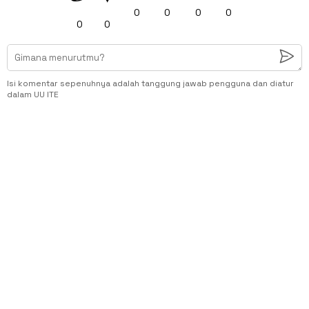
0
0
0
0
0
0
Isi komentar sepenuhnya adalah tanggung jawab pengguna dan diatur
dalam UU ITE