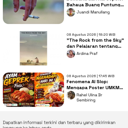
Bahaya Buang Puntung
Rokok Sembarangan di
Juandi Manullang
Musim Kemarau
08 Agustus 2026 | 18:20 WIB
"The Rock from the Sky"
dan Pelajaran tentang
Berani Menghadapi
Ardina Praf
Perubahan
08 Agustus 2026 | 17:45 WIB
Fenomena AI Slop:
Mengapa Poster UMKM
Makin Seragam dan Bikin
Rahel Ulina Br
Kita Bosan?
Sembiring
Dapatkan informasi terkini dan terbaru yang dikirimkan
langsung ke Inbox anda