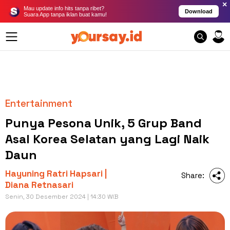
×
Mau update info hits tanpa ribet?
Download
Suara App tanpa iklan buat kamu!
Entertainment
Punya Pesona Unik, 5 Grup Band
Asal Korea Selatan yang Lagi Naik
Daun
Hayuning Ratri Hapsari |
Share:
Diana Retnasari
Senin, 30 Desember 2024 | 14:30 WIB