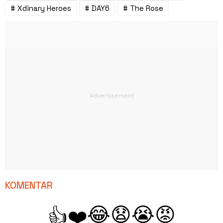
# Xdinary Heroes
# DAY6
# The Rose
KOMENTAR
😂
😧
😭
😡
👍
❤️