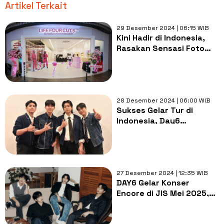
Artikel Terkait
29 Desember 2024 | 06:15 WIB
Kini Hadir di Indonesia,
Rasakan Sensasi Foto
Bareng Idol K-Pop di Life
Four Cuts
28 Desember 2024 | 06:00 WIB
Sukses Gelar Tur di
Indonesia, Day6
Dikonfirmasi Helat Konser
Tambahan di JIS Tahun
Depan
27 Desember 2024 | 12:35 WIB
DAY6 Gelar Konser
Encore di JIS Mei 2025,
Harga Tiket Mulai Rp850
Ribu