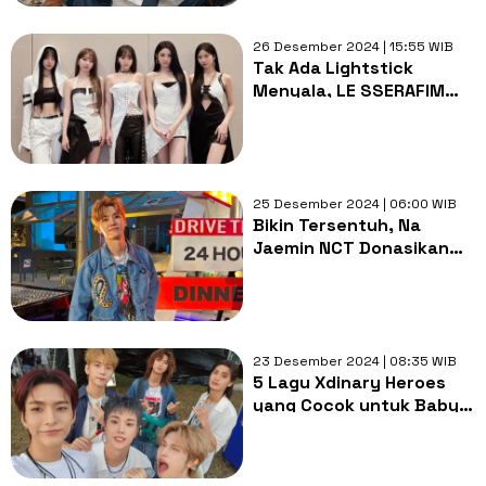
26 Desember 2024 | 15:55 WIB
Tak Ada Lightstick
Menyala, LE SSERAFIM
Diduga Alami Black Ocean
di Gayo Daejeon
25 Desember 2024 | 06:00 WIB
Bikin Tersentuh, Na
Jaemin NCT Donasikan
Duit Rp 1,1 Miliar ke
UNICEF Atas Nama Fans
23 Desember 2024 | 08:35 WIB
5 Lagu Xdinary Heroes
yang Cocok untuk Baby
Villains, Yuk Dengerin!