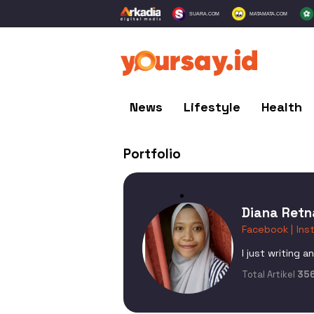
SUARA.COM
MATAMATA.COM
News
Lifestyle
Health
Portfolio
Diana Retn
Facebook |
Ins
I just writing 
Total Artikel
35