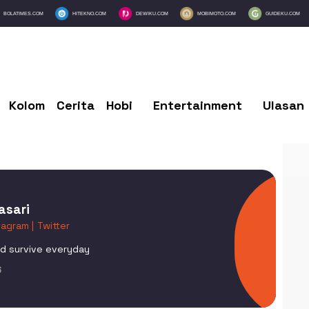
BOLATIMES.COM
HITEKNO.COM
DEWIKU.COM
MOBIMOTO.COM
GUIDEKU.COM
Kolom
Cerita
Hobi
Entertainment
Ulasan
asari
tagram |
Twitter
and survive everyday
6