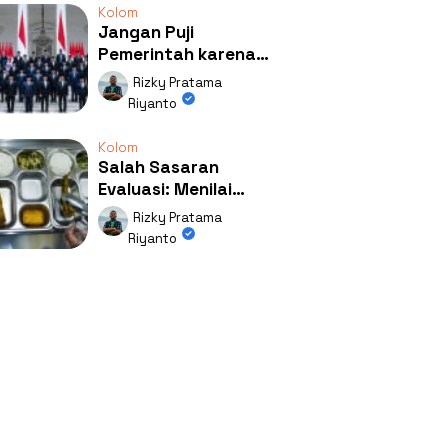
Kolom
Jangan Puji
Pemerintah karena
Kerja: Mengapa
Rizky Pratama
Publik Begitu Mudah
Riyanto
Terpesona?
Kolom
Salah Sasaran
Evaluasi: Menilai
Program MBG Lewat
Rizky Pratama
Respons Anak Itu
Riyanto
Absurd