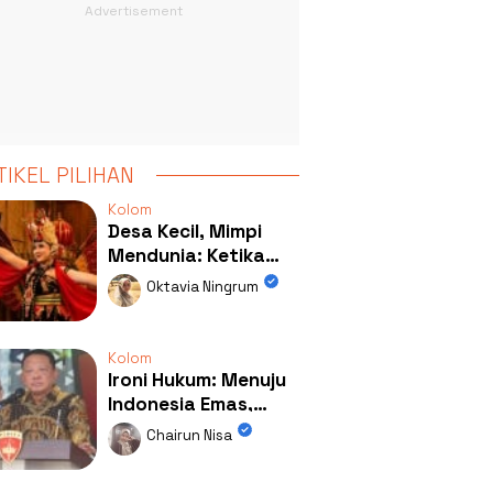
TIKEL PILIHAN
Kolom
Desa Kecil, Mimpi
Mendunia: Ketika
Kolaborasi
Oktavia Ningrum
Mengubah Wajah
Kemiren
Kolom
Ironi Hukum: Menuju
Indonesia Emas,
Ternyata Emasnya
Chairun Nisa
Ada di Rumah Febrie!