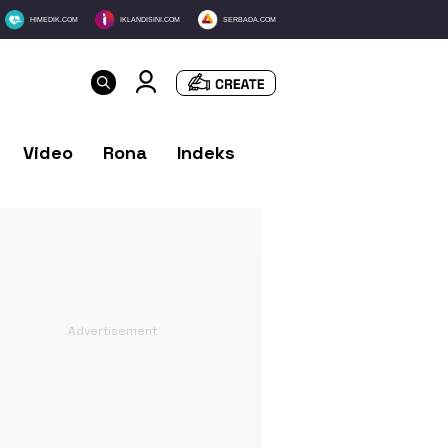
HIMEDIK.COM
IKLANDISINI.COM
SERBADA.COM
Video
Rona
Indeks