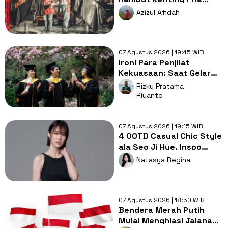
untuk Wajah Kotak yang
Azizul Afidah
Gampang Ditata
07 Agustus 2026 | 19:45 WIB
Ironi Para Penjilat
Kekuasaan: Saat Gelar
Akademis Kalah oleh
Rizky Pratama
Mental ABS
Riyanto
07 Agustus 2026 | 19:15 WIB
4 OOTD Casual Chic Style
ala Seo Ji Hye, Inspo
Gaya Ngampus Sampai
Natasya Regina
Ngantor!
07 Agustus 2026 | 18:50 WIB
Bendera Merah Putih
Mulai Menghiasi Jalanan,