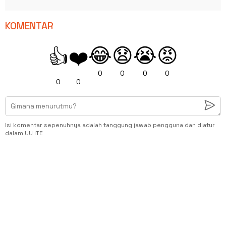
KOMENTAR
😂
😧
😭
😡
👍
❤️
0
0
0
0
0
0
Isi komentar sepenuhnya adalah tanggung jawab pengguna dan diatur
dalam UU ITE