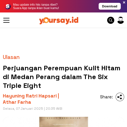
×
Mau update info hits tanpa ribet?
Download
Suara App tanpa iklan buat kamu!
Ulasan
Perjuangan Perempuan Kulit Hitam
di Medan Perang dalam The Six
Triple Eight
Hayuning Ratri Hapsari |
Share:
Athar Farha
Selasa, 07 Januari 2025 | 20:35 WIB