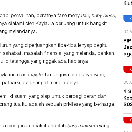
Klu
api persalinan, beratnya fase menyusui,
baby blues
,
ya dialami oleh Kayla. Ia berjuang untuk bangkit
04 A
yang melandanya.
PIP
eluruh yang diperjuangkan tiba-tiba lenyap begitu
Jad
aga
an sahabat, masalah finansial yang melanda, bahkan
lid tetangga yang nggak ada habisnya.
yla ini terasa
relate
. Untungnya dia punya Sam,
05 A
patriarki, dan sangat mencintainya.
4 S
Keb
memiliki suami yang siap untuk berbagi peran dan
202
ang tua itu adalah sebuah privilese yang berharga
rkara mengasuh anak itu adalah
bare minimum
yang