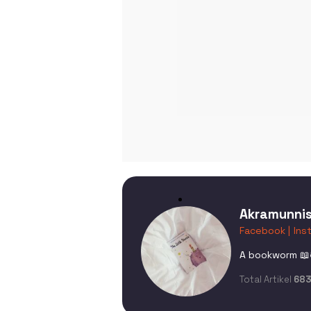
Akramunnis
Facebook |
Ins
A bookworm 📖
Total Artikel
68