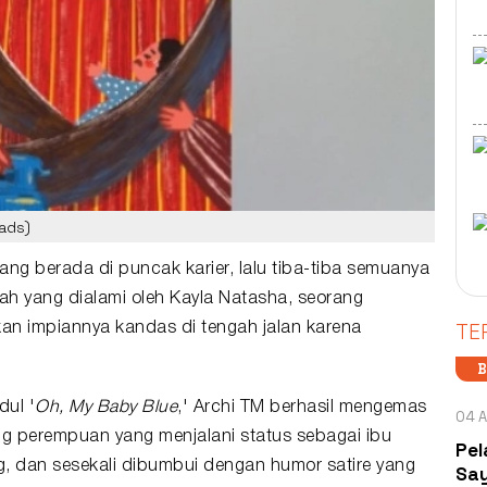
ads)
g berada di puncak karier, lalu tiba-tiba semuanya
ah yang dialami oleh Kayla Natasha, seorang
TE
kan impiannya kandas di tengah jalan karena
B
ul '
Oh, My Baby Blue
,' Archi TM berhasil mengemas
04 A
ang perempuan yang menjalani status sebagai
ibu
Pel
ng, dan sesekali dibumbui dengan humor satire yang
Say