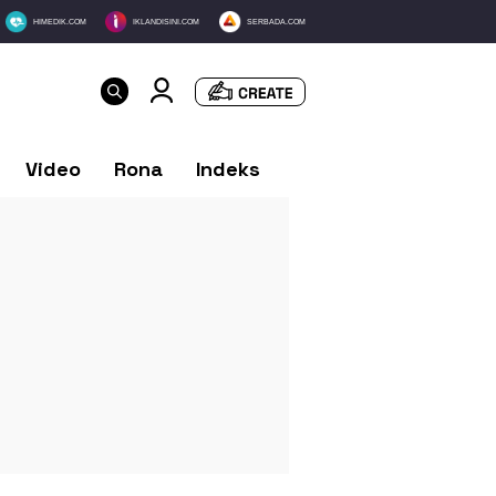
HIMEDIK.COM
IKLANDISINI.COM
SERBADA.COM
Video
Rona
Indeks