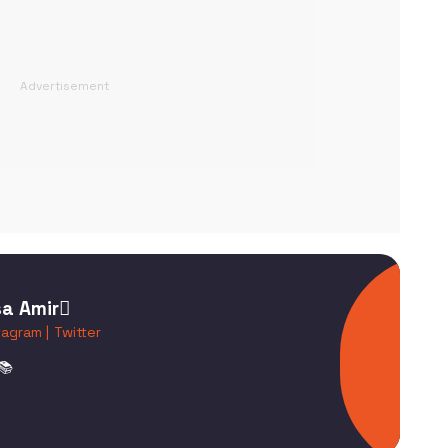
a Amir
tagram |
Twitter
📚
3