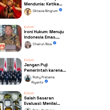
Mendunia: Ketika
Kolaborasi
Oktavia Ningrum
Mengubah Wajah
Kemiren
Kolom
Ironi Hukum: Menuju
Indonesia Emas,
Ternyata Emasnya
Chairun Nisa
Ada di Rumah Febrie!
Kolom
Jangan Puji
Pemerintah karena
Kerja: Mengapa
Rizky Pratama
Publik Begitu Mudah
Riyanto
Terpesona?
Kolom
Salah Sasaran
Evaluasi: Menilai
Program MBG Lewat