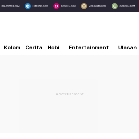
BOLATIMES.COM
HITEKNO.COM
DEWIKU.COM
MOBIMOTO.COM
GUIDEKU.COM
Kolom
Cerita
Hobi
Entertainment
Ulasan