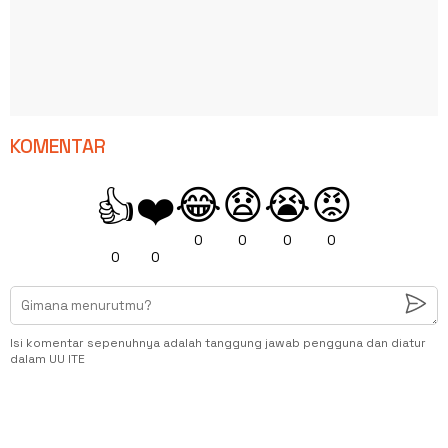
KOMENTAR
😂
😧
😭
😡
👍
❤️
0
0
0
0
0
0
Isi komentar sepenuhnya adalah tanggung jawab pengguna dan diatur
dalam UU ITE