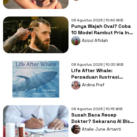
08 Agustus 2026 | 10:40 WIB
Punya Wajah Oval? Coba
10 Model Rambut Pria Ini
Agar Penampilan Makin
Azizul Afidah
Rapi dan Menarik
08 Agustus 2026 | 10:30 WIB
Life After Whale:
Perpaduan Ilustrasi
Spektakuler dan Sains
Ardina Praf
yang Memikat
08 Agustus 2026 | 10:15 WIB
Susah Baca Resep
Dokter? Sekarang AI Bisa
Menerjemahkannya
Atalie June Artanti
dalam Hitungkan Detik!