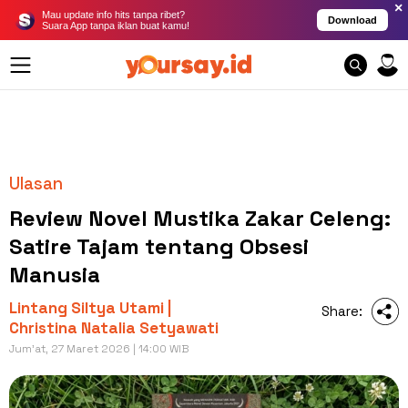
×
Mau update info hits tanpa ribet?
Download
Suara App tanpa iklan buat kamu!
Ulasan
Review Novel Mustika Zakar Celeng:
Satire Tajam tentang Obsesi
Manusia
Lintang Siltya Utami |
Share:
Christina Natalia Setyawati
Jum'at, 27 Maret 2026 | 14:00 WIB