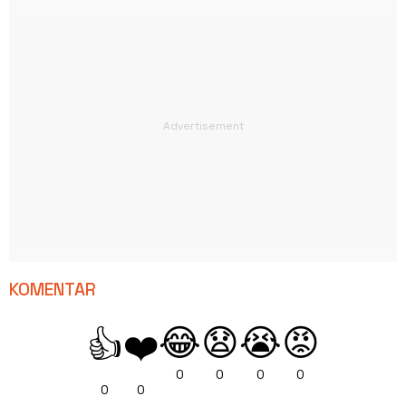
KOMENTAR
😂
😧
😭
😡
👍
❤️
0
0
0
0
0
0