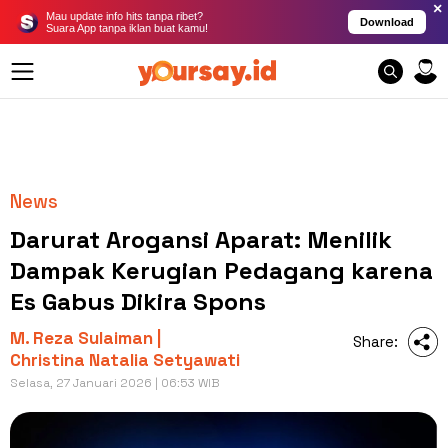
×
Mau update info hits tanpa ribet?
Download
Suara App tanpa iklan buat kamu!
News
Darurat Arogansi Aparat: Menilik
Dampak Kerugian Pedagang karena
Es Gabus Dikira Spons
M. Reza Sulaiman |
Share:
Christina Natalia Setyawati
Selasa, 27 Januari 2026 | 06:53 WIB