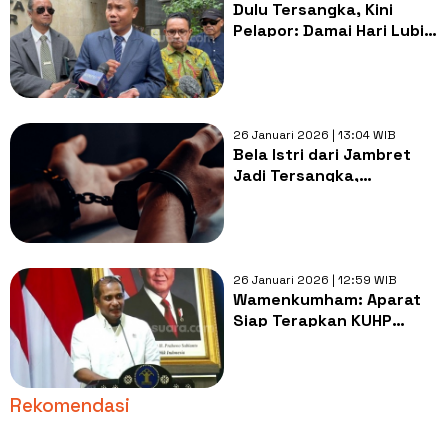
Dulu Tersangka, Kini
Pelapor: Damai Hari Lubis
dan Eggi Sudjana
Laporkan Kuasa Hukum
Roy Suryo
26 Januari 2026 | 13:04 WIB
Bela Istri dari Jambret
Jadi Tersangka,
Bagaimana Hukum Pidana
Melihatnya?
26 Januari 2026 | 12:59 WIB
Wamenkumham: Aparat
Siap Terapkan KUHP
Baru, Tantangan
Terberat Ada pada Pola
Pikir Masyarakat
Rekomendasi