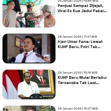
26 Januari 2026 | 18:46 WIB
Penjual Sempat Dijejali,
Viral Es Kue Jadul Pakai
Bahan Spons Berbahaya
Ternyata Hoax
26 Januari 2026 | 17:47 WIB
Irjen Umar Fana: Lewat
KUHP Baru, Polri Tak
Selalu Memenjarakan
Pelaku Pidana
26 Januari 2026 | 15:16 WIB
KUHP Baru Mulai Berlaku:
Tersangka Tak Lagi
Ditampilkan, Pidana
Restoratif Mulai
Diterapkan
26 Januari 2026 | 15:07 WIB