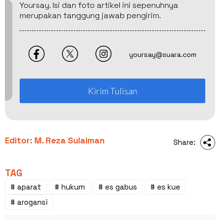
Yoursay. Isi dan foto artikel ini sepenuhnya
merupakan tanggung jawab pengirim.
yoursay@suara.com
Kirim Tulisan
Editor: M. Reza Sulaiman
Share:
TAG
# aparat
# hukum
# es gabus
# es kue
# arogansi