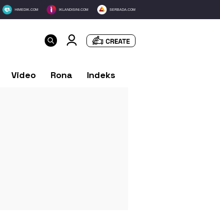
HIMEDIK.COM
IKLANDISINI.COM
SERBADA.COM
Video
Rona
Indeks