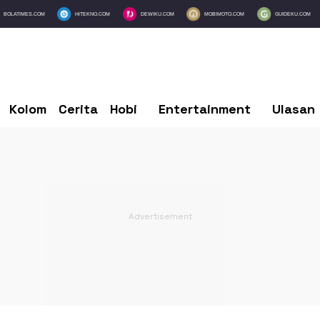
BOLATIMES.COM
HITEKNO.COM
DEWIKU.COM
MOBIMOTO.COM
GUIDEKU.COM
Kolom
Cerita
Hobi
Entertainment
Ulasan