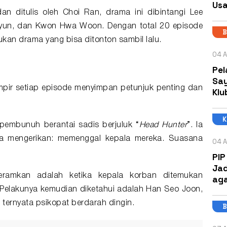
Usa
an ditulis oleh Choi Ran, drama ini dibintangi Lee
Hyun, dan Kwon Hwa Woon. Dengan total 20 episode
B
ukan drama yang bisa ditonton sambil lalu.
04 A
Pel
Say
pir setiap episode menyimpan petunjuk penting dan
Klu
pembunuh berantai sadis berjuluk “
Head Hunter
”. Ia
 mengerikan: memenggal kepala mereka. Suasana
04 A
PIP
Jad
eramkan adalah ketika kepala korban ditemukan
aga
 Pelakunya kemudian diketahui adalah Han Seo Joon,
ternyata psikopat berdarah dingin.
B