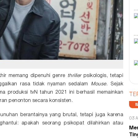
khir memang dipenuhi genre
thriller
psikologis, tetapi
ggalkan rasa tidak nyaman sedalam
Mouse
. Sejak
TE
ma
produksi tvN tahun 2021 ini berhasil memainkan
aran penonton secara konsisten.
uhan berantainya yang brutal, tetapi juga karena
03 A
ghantui: apakah seorang psikopat dilahirkan atau
Men
Tin