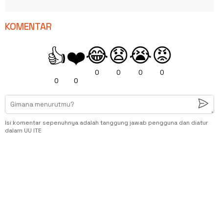
KOMENTAR
😂
😧
😭
😡
👍
❤️
0
0
0
0
0
0
Isi komentar sepenuhnya adalah tanggung jawab pengguna dan diatur
dalam UU ITE