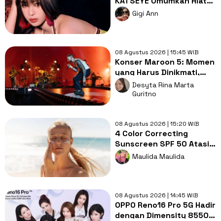
KATSEYE Umumkan Hiatus
Grup Demi Kesehatan
Gigi Ann
Mental
08 Agustus 2026 | 15:45 WIB
Konser Maroon 5: Momen
yang Harus Dinikmati,
Jangan Cuma Direkam!
Desyta Rina Marta
Guritno
08 Agustus 2026 | 15:20 WIB
4 Color Correcting
Sunscreen SPF 50 Atasi
Redness & Dark Spot
Maulida Maulida
saat Outdoor!
08 Agustus 2026 | 14:45 WIB
OPPO Reno16 Pro 5G Hadir
dengan Dimensity 8550