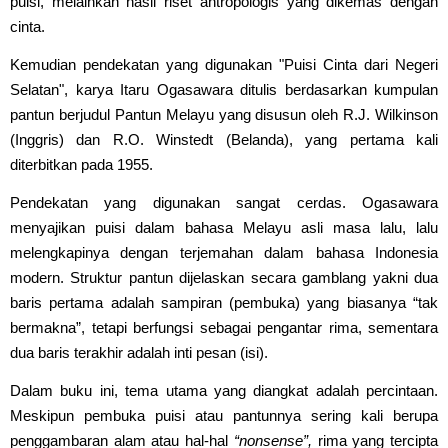
puisi, melainkan hasil riset antropologis yang dikemas dengan
cinta.
Kemudian pendekatan yang digunakan "Puisi Cinta dari Negeri
Selatan", karya Itaru Ogasawara ditulis berdasarkan kumpulan
pantun berjudul Pantun Melayu yang disusun oleh R.J. Wilkinson
(Inggris) dan R.O. Winstedt (Belanda), yang pertama kali
diterbitkan pada 1955.
Pendekatan yang digunakan sangat cerdas. Ogasawara
menyajikan puisi dalam bahasa Melayu asli masa lalu, lalu
melengkapinya dengan terjemahan dalam bahasa Indonesia
modern. Struktur pantun dijelaskan secara gamblang yakni dua
baris pertama adalah sampiran (pembuka) yang biasanya “tak
bermakna”, tetapi berfungsi sebagai pengantar rima, sementara
dua baris terakhir adalah inti pesan (isi).
Dalam buku ini, tema utama yang diangkat adalah percintaan.
Meskipun pembuka puisi atau pantunnya sering kali berupa
penggambaran alam atau hal-hal
“nonsense”,
rima yang tercipta