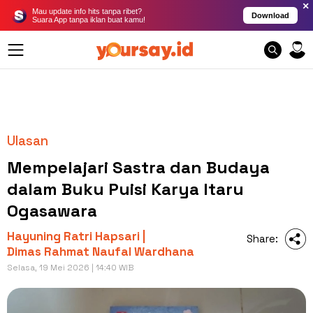
×
Mau update info hits tanpa ribet?
Download
Suara App tanpa iklan buat kamu!
Ulasan
Mempelajari Sastra dan Budaya
dalam Buku Puisi Karya Itaru
Ogasawara
Hayuning Ratri Hapsari |
Share:
Dimas Rahmat Naufal Wardhana
Selasa, 19 Mei 2026 | 14:40 WIB