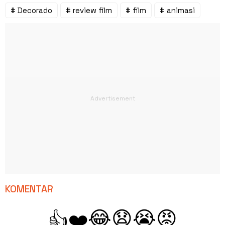
# Decorado
# review film
# film
# animasi
KOMENTAR
😂
😧
😭
😡
👍
❤️