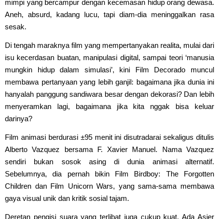
mimpi yang bercampur dengan kecemasan hidup orang dewasa.
Aneh, absurd, kadang lucu, tapi diam-dia meninggalkan rasa
sesak.
Di tengah maraknya film yang mempertanyakan realita, mulai dari
isu kecerdasan buatan, manipulasi digital, sampai teori ‘manusia
mungkin hidup dalam simulasi’, kini Film Decorado muncul
membawa pertanyaan yang lebih ganjil: bagaimana jika dunia ini
hanyalah panggung sandiwara besar dengan dekorasi? Dan lebih
menyeramkan lagi, bagaimana jika kita nggak bisa keluar
darinya?
Film animasi berdurasi ±95 menit ini disutradarai sekaligus ditulis
Alberto Vazquez bersama F. Xavier Manuel. Nama Vazquez
sendiri bukan sosok asing di dunia animasi alternatif.
Sebelumnya, dia pernah bikin Film Birdboy: The Forgotten
Children dan Film Unicorn Wars, yang sama-sama membawa
gaya visual unik dan kritik sosial tajam.
Deretan pengisi suara yang terlibat juga cukup kuat. Ada Asier