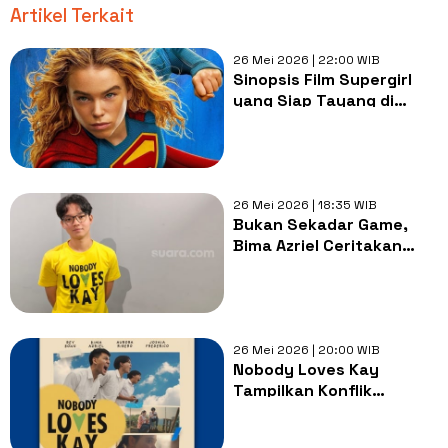
Artikel Terkait
26 Mei 2026 | 22:00 WIB
Sinopsis Film Supergirl
yang Siap Tayang di
Bioskop: Saat Sepupu
Superman Menemukan
Jati Dirinya
26 Mei 2026 | 18:35 WIB
Bukan Sekadar Game,
Bima Azriel Ceritakan
Pesan Mendalam di Film
Nobody Loves Kay
26 Mei 2026 | 20:00 WIB
Nobody Loves Kay
Tampilkan Konflik
Keluarga dan Sahabat,
Angkat Kisah Sukses Pro