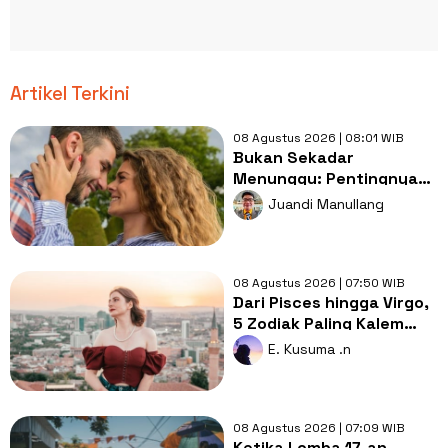
Artikel Terkini
08 Agustus 2026 | 08:01 WIB
Bukan Sekadar
Menunggu: Pentingnya
Doa dan Usaha Nyata
Juandi Manullang
dalam Menjemput Jodoh
08 Agustus 2026 | 07:50 WIB
Dari Pisces hingga Virgo,
5 Zodiak Paling Kalem
tapi Penuh Makna di Balik
E. Kusuma .n
Sikapnya
08 Agustus 2026 | 07:09 WIB
Ketika Lomba 17-an