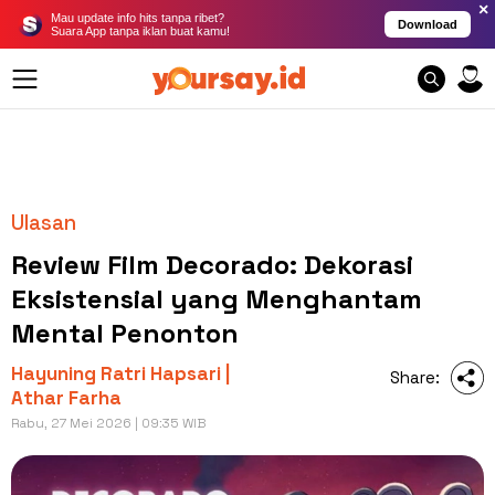
×
Mau update info hits tanpa ribet?
Download
Suara App tanpa iklan buat kamu!
Ulasan
Review Film Decorado: Dekorasi
Eksistensial yang Menghantam
Mental Penonton
Hayuning Ratri Hapsari |
Share:
Athar Farha
Rabu, 27 Mei 2026 | 09:35 WIB