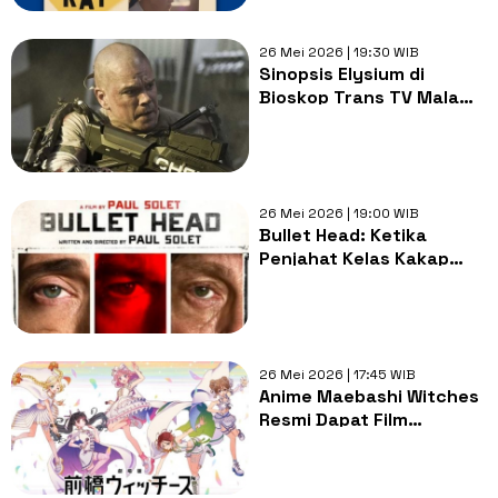
Player Kairi Onic
26 Mei 2026 | 19:30 WIB
Sinopsis Elysium di
Bioskop Trans TV Malam
Ini: Gambaran Bumi Masa
Depan yang Hancur dan
Sekarat
26 Mei 2026 | 19:00 WIB
Bullet Head: Ketika
Penjahat Kelas Kakap
Terjebak dalam Labirin
Maut, Malam Ini di Trans
TV
26 Mei 2026 | 17:45 WIB
Anime Maebashi Witches
Resmi Dapat Film
Kompilasi, Tayang Musim
Gugur 2026