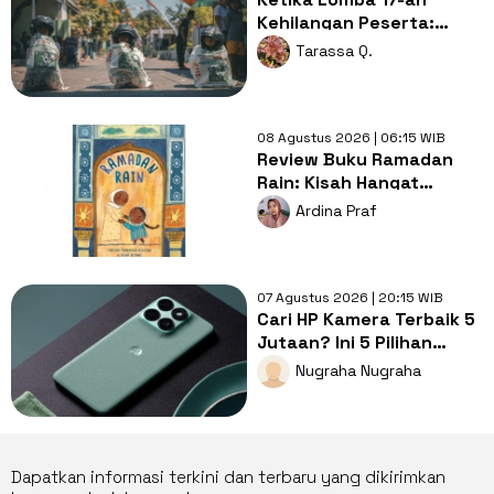
Kehilangan Peserta:
Apakah Indonesia Sedang
Tarassa Q.
Memasuki Era Krisis
Anak?
08 Agustus 2026 | 06:15 WIB
Review Buku Ramadan
Rain: Kisah Hangat
tentang Doa, Syukur, dan
Ardina Praf
Cinta Keluarga di Balik
Hujan
07 Agustus 2026 | 20:15 WIB
Cari HP Kamera Terbaik 5
Jutaan? Ini 5 Pilihan
dengan Foto Paling Tajam
Nugraha Nugraha
Dapatkan informasi terkini dan terbaru yang dikirimkan