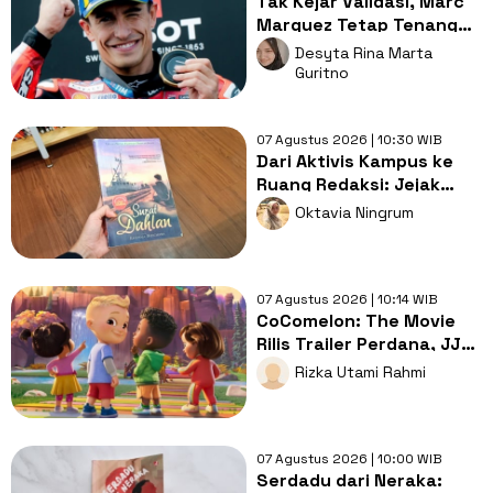
Tak Kejar Validasi, Marc
Marquez Tetap Tenang
dengan 7 Gelar Juara
Desyta Rina Marta
Dunia
Guritno
07 Agustus 2026 | 10:30 WIB
Dari Aktivis Kampus ke
Ruang Redaksi: Jejak
Perjuangan dalam Surat
Oktavia Ningrum
Dahlan
07 Agustus 2026 | 10:14 WIB
CoComelon: The Movie
Rilis Trailer Perdana, JJ
Cs Siap Berpetualang
Rizka Utami Rahmi
07 Agustus 2026 | 10:00 WIB
Serdadu dari Neraka: