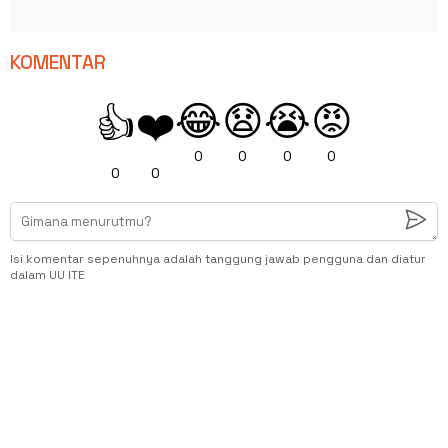
KOMENTAR
😂
😧
😭
😡
👍
❤️
0
0
0
0
0
0
Isi komentar sepenuhnya adalah tanggung jawab pengguna dan diatur
dalam UU ITE