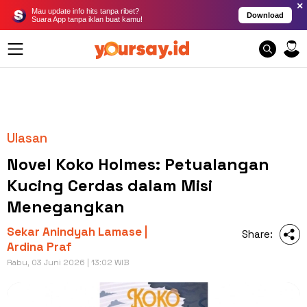
×
Mau update info hits tanpa ribet?
Download
Suara App tanpa iklan buat kamu!
Ulasan
Novel Koko Holmes: Petualangan
Kucing Cerdas dalam Misi
Menegangkan
Sekar Anindyah Lamase |
Share:
Ardina Praf
Rabu, 03 Juni 2026 | 13:02 WIB