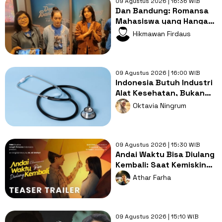
09 Agustus 2026 | 16:36 WIB
Dan Bandung: Romansa
Mahasiswa yang Hangat
dengan Bumbu
Hikmawan Firdaus
Persahabatan yang
Kental
09 Agustus 2026 | 16:00 WIB
Indonesia Butuh Industri
Alat Kesehatan, Bukan
Sekadar Pasar Impor
Oktavia Ningrum
09 Agustus 2026 | 15:30 WIB
Andai Waktu Bisa Diulang
Kembali: Saat Kemiskinan
Merampas Kebebasan
Athar Farha
Cinta
09 Agustus 2026 | 15:10 WIB