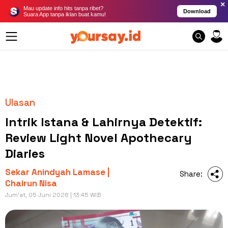
×
Mau update info hits tanpa ribet?
Download
Suara App tanpa iklan buat kamu!
Ulasan
Intrik Istana & Lahirnya Detektif:
Review Light Novel Apothecary
Diaries
Sekar Anindyah Lamase |
Share:
Chairun Nisa
Jum'at, 05 Juni 2026 | 13:45 WIB