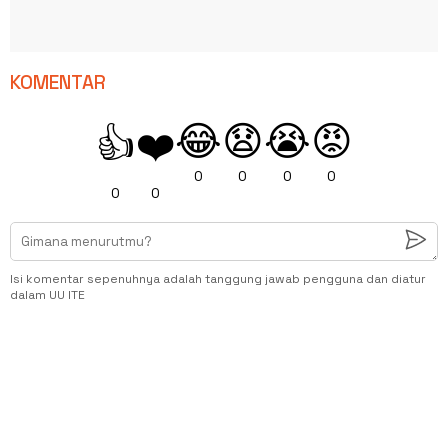
KOMENTAR
😂
😧
😭
😡
👍
❤️
0
0
0
0
0
0
Isi komentar sepenuhnya adalah tanggung jawab pengguna dan diatur
dalam UU ITE