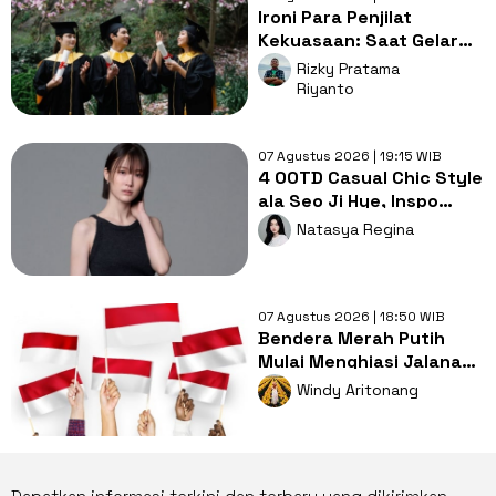
Ironi Para Penjilat
Kekuasaan: Saat Gelar
Akademis Kalah oleh
Rizky Pratama
Mental ABS
Riyanto
07 Agustus 2026 | 19:15 WIB
4 OOTD Casual Chic Style
ala Seo Ji Hye, Inspo
Gaya Ngampus Sampai
Natasya Regina
Ngantor!
07 Agustus 2026 | 18:50 WIB
Bendera Merah Putih
Mulai Menghiasi Jalanan,
Mengapa Tradisi ini
Windy Aritonang
Penting?