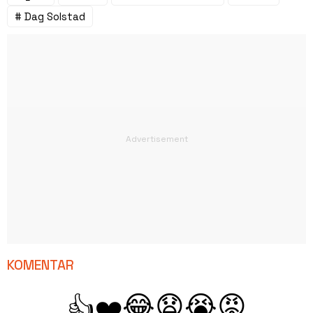
# Dag Solstad
KOMENTAR
😂
😧
😭
😡
👍
❤️