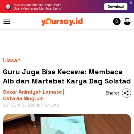
×
Mau update info hits tanpa ribet?
Download
Suara App tanpa iklan buat kamu!
Ulasan
Guru Juga Bisa Kecewa: Membaca
Aib dan Martabat Karya Dag Solstad
Sekar Anindyah Lamase |
Share:
Oktavia Ningrum
Jum'at, 05 Juni 2026 | 15:15 WIB