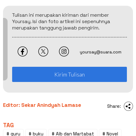
Tulisan ini merupakan kiriman dari member
Yoursay. Isi dan foto artikel ini sepenuhnya
merupakan tanggung jawab pengirim.
yoursay@suara.com
Kirim Tulisan
Editor: Sekar Anindyah Lamase
Share:
TAG
# guru
# buku
# Aib dan Martabat
# Novel