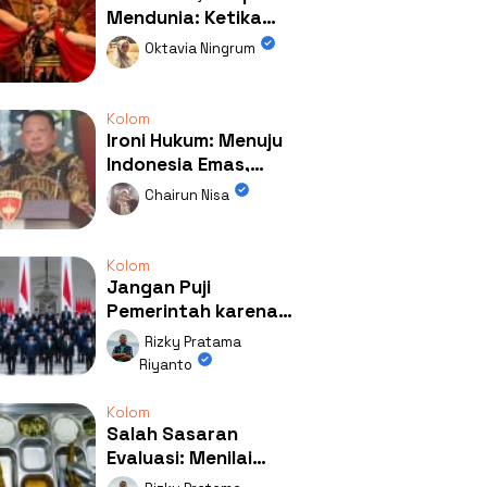
Mendunia: Ketika
Kolaborasi
Oktavia Ningrum
Mengubah Wajah
Kemiren
Kolom
Ironi Hukum: Menuju
Indonesia Emas,
Ternyata Emasnya
Chairun Nisa
Ada di Rumah Febrie!
Kolom
Jangan Puji
Pemerintah karena
Kerja: Mengapa
Rizky Pratama
Publik Begitu Mudah
Riyanto
Terpesona?
Kolom
Salah Sasaran
Evaluasi: Menilai
Program MBG Lewat