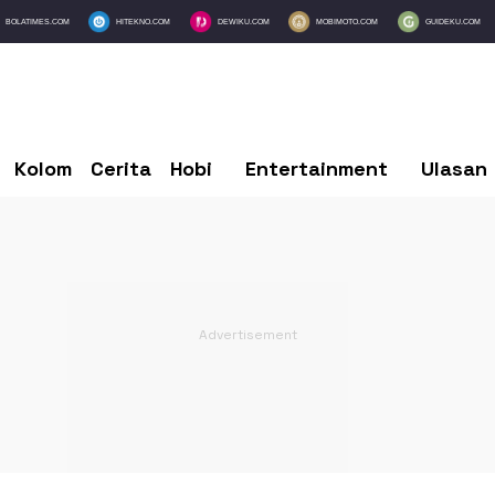
BOLATIMES.COM
HITEKNO.COM
DEWIKU.COM
MOBIMOTO.COM
GUIDEKU.COM
Kolom
Cerita
Hobi
Entertainment
Ulasan