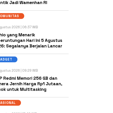
antik Jadi Wamenhan RI
KOMUNITAS
gustus 2026 | 06:37 WIB
hio yang Menarik
eruntungan Hari Ini 5 Agustus
6: Segalanya Berjalan Lancar
GADGET
gustus 2026 | 09:29 WIB
P Redmi Memori 256 GB dan
era Jernih Harga Rp1 Jutaan,
ok untuk Multitasking
NASIONAL