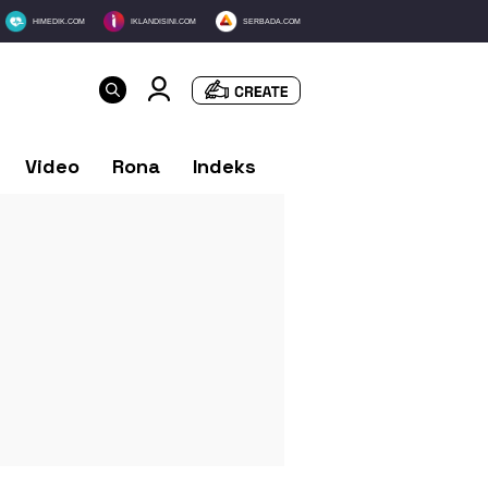
HIMEDIK.COM
IKLANDISINI.COM
SERBADA.COM
Video
Rona
Indeks