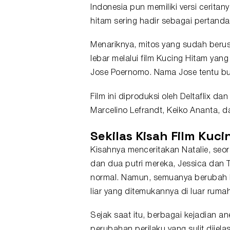
Indonesia pun memiliki versi ceritany
hitam sering hadir sebagai pertand
Menariknya, mitos yang sudah berusi
lebar melalui film Kucing Hitam yang
Jose Poernomo. Nama Jose tentu buk
Film ini diproduksi oleh Deltaflix da
Marcelino Lefrandt, Keiko Ananta, d
Sekilas Kisah Film Kuc
Kisahnya menceritakan Natalie, seo
dan dua putri mereka, Jessica dan T
normal. Namun, semuanya berubah k
liar yang ditemukannya di luar rumah
Sejak saat itu, berbagai kejadian a
perubahan perilaku yang sulit dijel