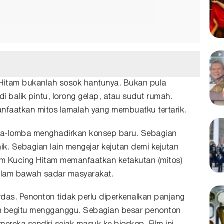
g Hitam Memanfaatkan Mitos
g Hitam bukanlah sosok hantunya. Bukan pula
balik pintu, lorong gelap, atau sudut rumah.
anfaatkan mitos lamalah yang membuatku tertarik.
ba-lomba menghadirkan konsep baru. Sebagian
. Sebagian lain mengejar kejutan demi kejutan
film Kucing Hitam memanfaatkan ketakutan (mitos)
alam bawah sadar masyarakat.
das. Penonton tidak perlu diperkenalkan panjang
m begitu mengganggu. Sebagian besar penonton