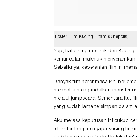
Keberanian Film Kucin
Poster Film Kucing Hitam (Cinepolis)
Yup, hal paling menarik dari Kucin
kemunculan makhluk menyeramkan di 
Sebaliknya, keberanian film ini mem
Banyak
film horor
masa kini berlom
mencoba mengandalkan monster unik
melalui
jumpscare
. Sementara itu, 
yang sudah lama tersimpan dalam 
Aku merasa keputusan ini cukup cer
lebar tentang mengapa kucing hita