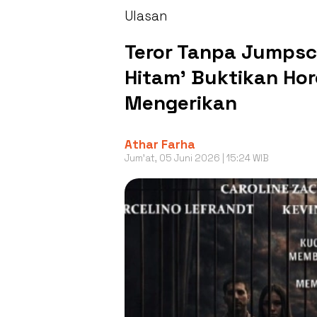
Ulasan
Teror Tanpa Jumpsca
Hitam' Buktikan Hor
Mengerikan
Athar Farha
Jum'at, 05 Juni 2026 | 15:24 WIB