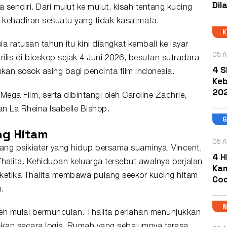
Dil
a sendiri. Dari mulut ke mulut, kisah tentang kucing
a kehadiran sesuatu yang tidak kasatmata.
a ratusan tahun itu kini diangkat kembali ke layar
05 A
 rilis di bioskop sejak 4 Juni 2026, besutan sutradara
4 S
an sosok asing bagi pencinta film Indonesia.
Keb
202
n Mega Film, serta dibintangi oleh Caroline Zachrie,
an La Rheina Isabelle Bishop.
ing Hitam
05 A
rang psikiater yang hidup bersama suaminya, Vincent,
4 H
halita. Kehidupan keluarga tersebut awalnya berjalan
Kam
etika Thalita membawa pulang seekor kucing hitam
Coc
.
neh mulai bermunculan. Thalita perlahan menunjukkan
askan secara logis. Rumah yang sebelumnya terasa