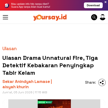
×
Mau update info hits tanpa ribet?
Download
Suara App tanpa iklan buat kamu!
Ulasan
Ulasan Drama Unnatural Fire, Tiga
Detektif Kebakaran Penyingkap
Tabir Kelam
Sekar Anindyah Lamase |
Share:
aisyah khurin
Jum'at, 05 Juni 2026 | 17:15 WIB