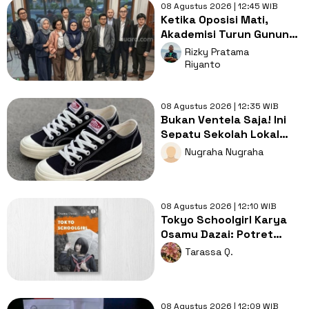
08 Agustus 2026 | 12:45 WIB
Ketika Oposisi Mati,
Akademisi Turun Gunung:
Lahirkan Kabinet
Rizky Pratama
Bayangan Demi
Riyanto
Selamatkan Demokrasi
08 Agustus 2026 | 12:35 WIB
Bukan Ventela Saja! Ini
Sepatu Sekolah Lokal
Terbaik untuk Sekolah
Nugraha Nugraha
08 Agustus 2026 | 12:10 WIB
Tokyo Schoolgirl Karya
Osamu Dazai: Potret
Kecemasan Remaja yang
Tarassa Q.
Mengusik
08 Agustus 2026 | 12:09 WIB