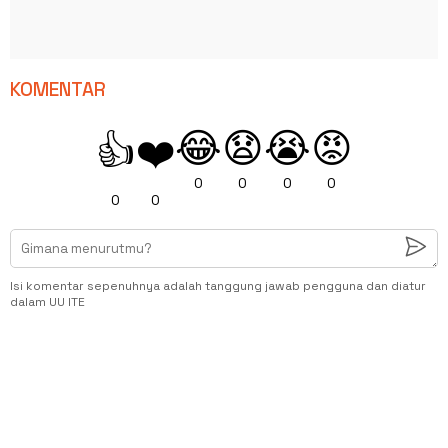
KOMENTAR
😂
😧
😭
😡
👍
❤️
0
0
0
0
0
0
Isi komentar sepenuhnya adalah tanggung jawab pengguna dan diatur
dalam UU ITE