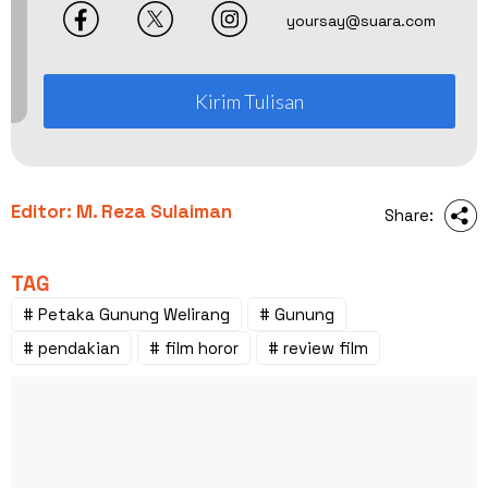
yoursay@suara.com
Kirim Tulisan
Editor: M. Reza Sulaiman
Share:
TAG
# Petaka Gunung Welirang
# Gunung
# pendakian
# film horor
# review film