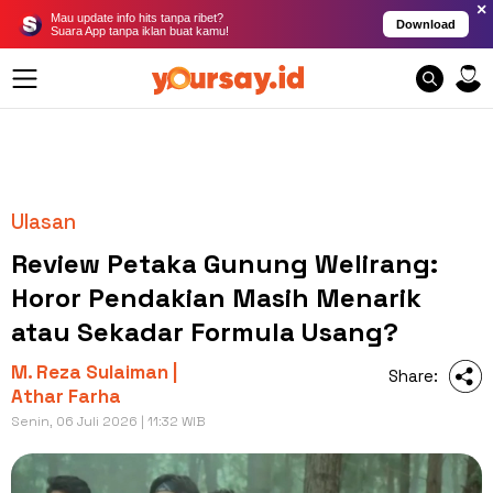
×
Mau update info hits tanpa ribet?
Download
Suara App tanpa iklan buat kamu!
Ulasan
Review Petaka Gunung Welirang:
Horor Pendakian Masih Menarik
atau Sekadar Formula Usang?
M. Reza Sulaiman |
Share:
Athar Farha
Senin, 06 Juli 2026 | 11:32 WIB