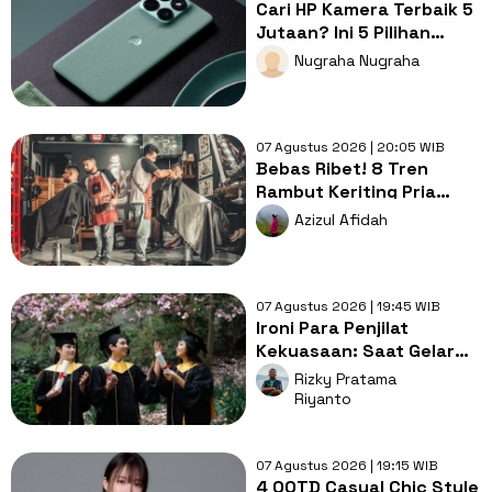
Cari HP Kamera Terbaik 5
Jutaan? Ini 5 Pilihan
dengan Foto Paling Tajam
Nugraha Nugraha
07 Agustus 2026 | 20:05 WIB
Bebas Ribet! 8 Tren
Rambut Keriting Pria
untuk Wajah Kotak yang
Azizul Afidah
Gampang Ditata
07 Agustus 2026 | 19:45 WIB
Ironi Para Penjilat
Kekuasaan: Saat Gelar
Akademis Kalah oleh
Rizky Pratama
Mental ABS
Riyanto
07 Agustus 2026 | 19:15 WIB
4 OOTD Casual Chic Style