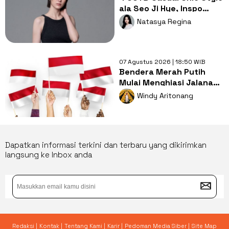
ala Seo Ji Hye, Inspo
Gaya Ngampus Sampai
Natasya Regina
Ngantor!
07 Agustus 2026 | 18:50 WIB
Bendera Merah Putih
Mulai Menghiasi Jalanan,
Mengapa Tradisi ini
Windy Aritonang
Penting?
Dapatkan informasi terkini dan terbaru yang dikirimkan
langsung ke Inbox anda
Redaksi |
Kontak |
Tentang Kami |
Karir |
Pedoman Media Siber |
Site Map