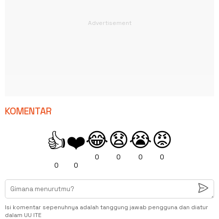
KOMENTAR
😂
😧
😭
😡
👍
❤️
0
0
0
0
0
0
Isi komentar sepenuhnya adalah tanggung jawab pengguna dan diatur
dalam UU ITE