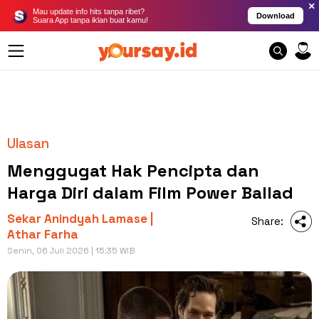
×
Mau update info hits tanpa ribet?
Download
Suara App tanpa iklan buat kamu!
Ulasan
Menggugat Hak Pencipta dan
Harga Diri dalam Film Power Ballad
Sekar Anindyah Lamase |
Share:
Athar Farha
Senin, 06 Juli 2026 | 15:35 WIB