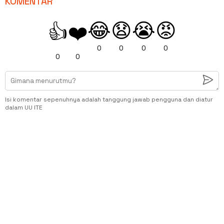
KOMENTAR
😂
😧
😭
😡
👍
❤️
0
0
0
0
0
0
Isi komentar sepenuhnya adalah tanggung jawab pengguna dan diatur
dalam UU ITE