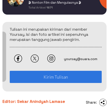
🎬 Nonton Film dan Mengulasnya 🎬
Total Artikel
1671
Tulisan ini merupakan kiriman dari member
Yoursay. Isi dan foto artikel ini sepenuhnya
merupakan tanggung jawab pengirim.
yoursay@suara.com
Kirim Tulisan
Editor: Sekar Anindyah Lamase
Share: