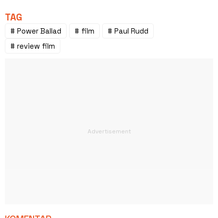
TAG
# Power Ballad
# film
# Paul Rudd
# review film