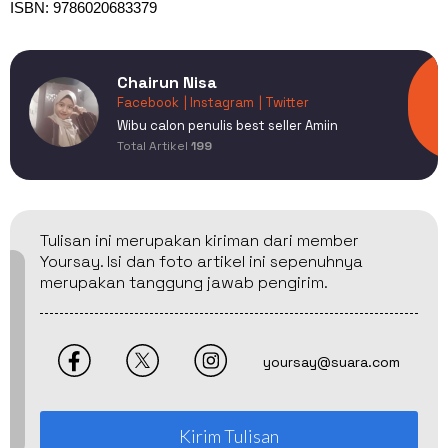
ISBN: 9786020683379
Chairun Nisa
Facebook
| Instagram
| Twitter
Wibu calon penulis best seller Amiin
Total Artikel
199
Tulisan ini merupakan kiriman dari member
Yoursay. Isi dan foto artikel ini sepenuhnya
merupakan tanggung jawab pengirim.
yoursay@suara.com
Kirim Tulisan