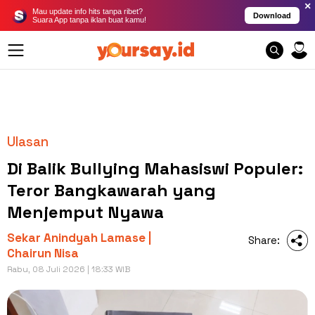
×
Mau update info hits tanpa ribet?
Download
Suara App tanpa iklan buat kamu!
Ulasan
Di Balik Bullying Mahasiswi Populer:
Teror Bangkawarah yang
Menjemput Nyawa
Sekar Anindyah Lamase |
Share:
Chairun Nisa
Rabu, 08 Juli 2026 | 18:33 WIB