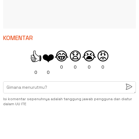
KOMENTAR
😂
😧
😭
😡
👍
❤️
0
0
0
0
0
0
Isi komentar sepenuhnya adalah tanggung jawab pengguna dan diatur
dalam UU ITE