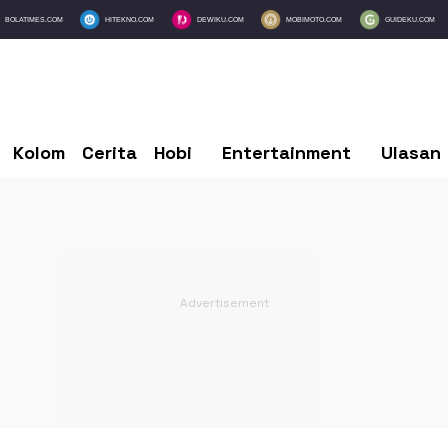
BOLATIMES.COM
HITEKNO.COM
DEWIKU.COM
MOBIMOTO.COM
GUIDEKU.COM
Kolom
Cerita
Hobi
Entertainment
Ulasan