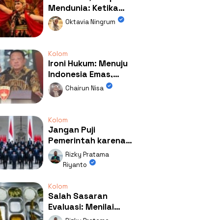
Mendunia: Ketika
Kolaborasi
Oktavia Ningrum
Mengubah Wajah
Kemiren
Kolom
Ironi Hukum: Menuju
Indonesia Emas,
Ternyata Emasnya
Chairun Nisa
Ada di Rumah Febrie!
Kolom
Jangan Puji
Pemerintah karena
Kerja: Mengapa
Rizky Pratama
Publik Begitu Mudah
Riyanto
Terpesona?
Kolom
Salah Sasaran
Evaluasi: Menilai
Program MBG Lewat