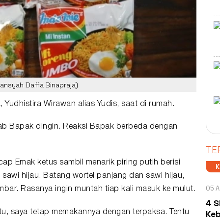
riansyah Daffa Binapraja)
a, Yudhistira Wirawan alias Yudis, saat di rumah.
awab Bapak dingin. Reaksi Bapak berbeda dengan
TE
ucap Emak ketus sambil menarik
piring
putih berisi
sawi hijau. Batang wortel panjang dan sawi hijau,
05 A
ambar. Rasanya ingin muntah tiap kali masuk ke mulut.
4 S
itu, saya tetap memakannya dengan terpaksa. Tentu
Keb