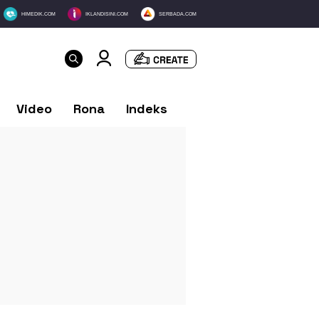
HIMEDIK.COM
IKLANDISINI.COM
SERBADA.COM
Video
Rona
Indeks