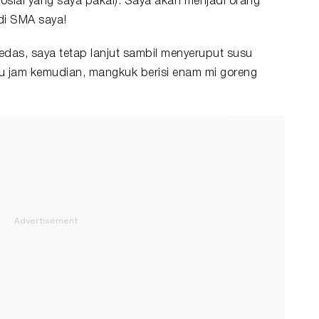
osial yang saya pakai). Saya akan menjadi orang
i SMA saya!
das, saya tetap lanjut sambil menyeruput susu
tu jam kemudian, mangkuk berisi enam mi goreng