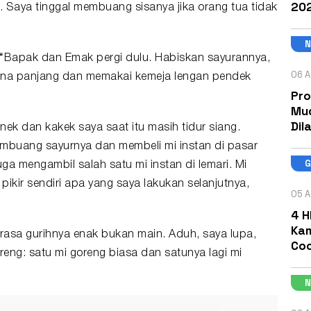
202
 Saya tinggal membuang sisanya jika orang tua tidak
 “Bapak dan Emak pergi dulu. Habiskan sayurannya,
06 A
ana panjang dan memakai kemeja lengan pendek
Pro
Mud
Dil
ek dan kakek saya saat itu masih tidur siang.
embuang sayurnya dan membeli mi instan di pasar
a mengambil salah satu mi instan di lemari. Mi
pikir sendiri apa yang saya lakukan selanjutnya,
05 A
4 H
Kam
rasa gurihnya enak bukan main. Aduh, saya lupa,
Coc
eng: satu mi goreng biasa dan satunya lagi mi