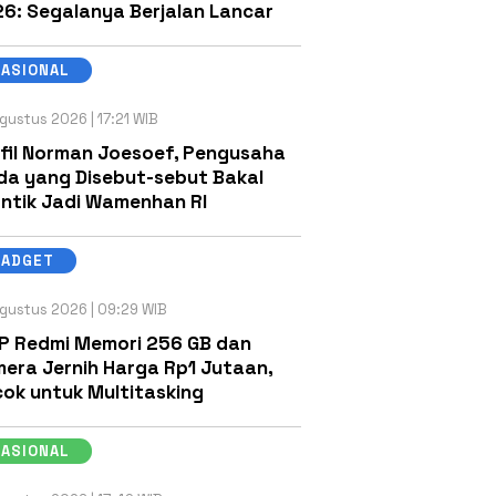
6: Segalanya Berjalan Lancar
NASIONAL
gustus 2026 | 17:21 WIB
fil Norman Joesoef, Pengusaha
a yang Disebut-sebut Bakal
antik Jadi Wamenhan RI
GADGET
gustus 2026 | 09:29 WIB
P Redmi Memori 256 GB dan
era Jernih Harga Rp1 Jutaan,
ok untuk Multitasking
NASIONAL