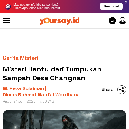
×
Mau update info hits tanpa ribet?
Download
Suara App tanpa iklan buat kamu!
Cerita Misteri
Misteri Hantu dari Tumpukan
Sampah Desa Changnan
M. Reza Sulaiman |
Share:
Dimas Rahmat Naufal Wardhana
Rabu, 24 Juni 2026 | 17:06 WIB