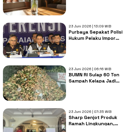
Sederhana Kurangi
Sampah Makanan
23 Juni 2026 | 13:09 WIB
Purbaya Sepakat Polisi
Hukum Pelaku Impor
Pakaian Bekas Ilegal
Pakai UU Pengelolaan
Sampah
23 Juni 2026 | 06:16 WIB
BUMN RI Sulap 60 Ton
Sampah Kelapa Jadi
Sumber Cuan, Biaya
Pakan Ternak Turun 60%
23 Juni 2026 | 07:35 WIB
Sharp Genjot Produk
Ramah Lingkungan,
Gandeng Pemda DKI