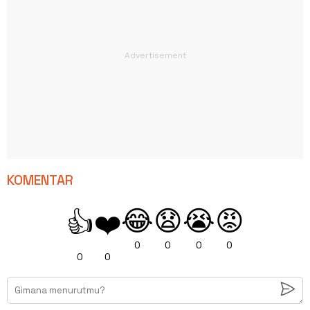
KOMENTAR
😂
😧
😭
😡
👍
❤️
0
0
0
0
0
0