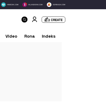
HIMEDIK.COM
IKLANDISINI.COM
SERBADA.COM
Video
Rona
Indeks