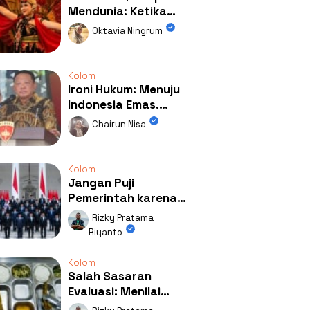
Mendunia: Ketika
Kolaborasi
Oktavia Ningrum
Mengubah Wajah
Kemiren
Kolom
Ironi Hukum: Menuju
Indonesia Emas,
Ternyata Emasnya
Chairun Nisa
Ada di Rumah Febrie!
Kolom
Jangan Puji
Pemerintah karena
Kerja: Mengapa
Rizky Pratama
Publik Begitu Mudah
Riyanto
Terpesona?
Kolom
Salah Sasaran
Evaluasi: Menilai
Program MBG Lewat