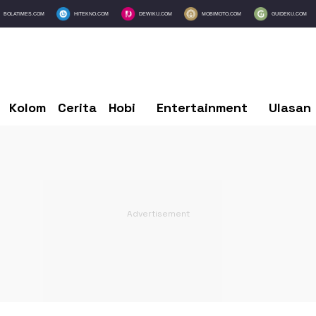
BOLATIMES.COM
HITEKNO.COM
DEWIKU.COM
MOBIMOTO.COM
GUIDEKU.COM
Kolom
Cerita
Hobi
Entertainment
Ulasan