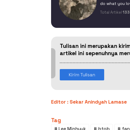
do what you lo
Total Artikel
133
Tulisan ini merupakan kiri
artikel ini sepenuhnya m
Kirim Tulisan
Editor : Sekar Anindyah Lamase
Tag
# Lee Minhyuk
# btob
# fa