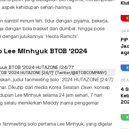
und putih yang dibagikan oleh agensi, menampilkan
Klu
 aspek kehidupan sehari-harinya.
n sambil minum teh, tidur dengan piyama, bekerja,
ga dengan bola basket dan dumbel, hingga pose
04 A
i dengan julukannya ‘Heota Ramchi’.
PIP
Jad
o Lee Minhyuk BTOB '2024
aga
BTOB '2024 HUTAZONE [24/7]' (Twitter/@BTOBCOMPANY)
skan, judul fanmeeting solo ‘2024 HUTAZONE [24/7]’
05 A
ar. Dikutip dari media Korea Selatan
Osen
, konsep
4 S
Keb
upan Lee Minhyuk selama 24 jam sehari, 7 hari
202
ng selalu memikirkan Melody (nama penggemar
fanmeeting solo pertama Lee Minhyuk, yang digelar