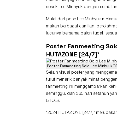
Poster menyegarkan dengan backgro
sosok Lee Minhyuk dengan sembilan
Mulai dari pose Lee Minhyuk melamu
makan berbagai camilan, berolahra
lucunya bersama balon tupai, sesua
Poster Fanmeeting Sol
HUTAZONE [24/7]'
Poster Fanmeeting Solo Lee Minhyuk 
Selain visual poster yang menggema
turut menarik banyak minat penggem
fanmeeting ini menggambarkan kehid
seminggu, dan 365 hari setahun ya
BTOB).
‘2024 HUTAZONE [24/7]’ merupakan 