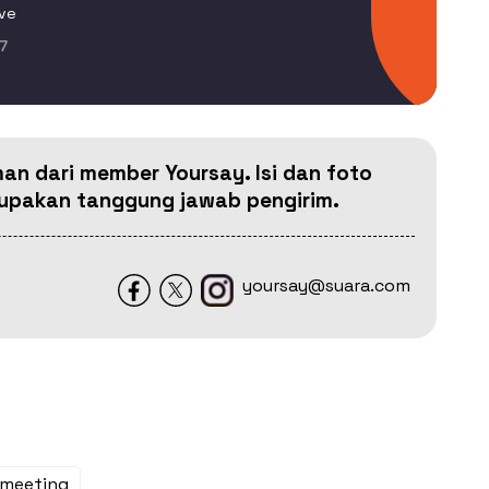
ve
7
man dari member Yoursay. Isi dan foto
erupakan tanggung jawab pengirim.
yoursay@suara.com
nmeeting