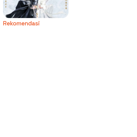
Fateful Love, Dibintangi
Zhang Han
Rekomendasi