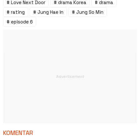
# Love Next Door
# drama Korea
# drama
# rating
# Jung Hae In
# Jung So Min
# episode 6
KOMENTAR