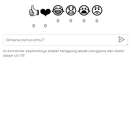
😂
😧
😭
😡
👍
❤️
0
0
0
0
0
0
Isi komentar sepenuhnya adalah tanggung jawab pengguna dan diatur
dalam UU ITE