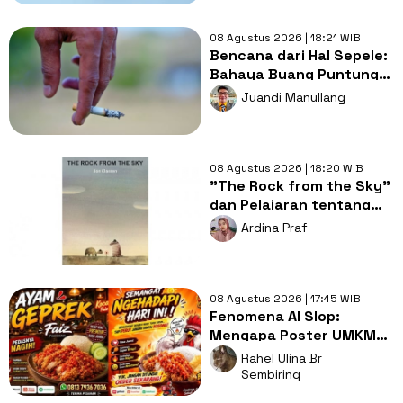
08 Agustus 2026 | 18:21 WIB
Bencana dari Hal Sepele:
Bahaya Buang Puntung
Rokok Sembarangan di
Juandi Manullang
Musim Kemarau
08 Agustus 2026 | 18:20 WIB
"The Rock from the Sky"
dan Pelajaran tentang
Berani Menghadapi
Ardina Praf
Perubahan
08 Agustus 2026 | 17:45 WIB
Fenomena AI Slop:
Mengapa Poster UMKM
Makin Seragam dan Bikin
Rahel Ulina Br
Kita Bosan?
Sembiring