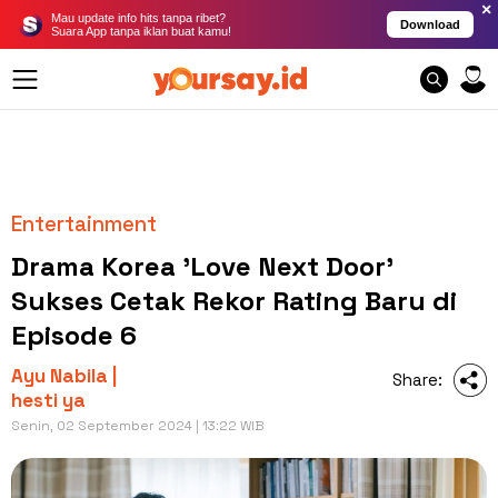
×
Mau update info hits tanpa ribet?
Download
Suara App tanpa iklan buat kamu!
Entertainment
Drama Korea 'Love Next Door'
Sukses Cetak Rekor Rating Baru di
Episode 6
Ayu Nabila |
Share:
hesti ya
Senin, 02 September 2024 | 13:22 WIB