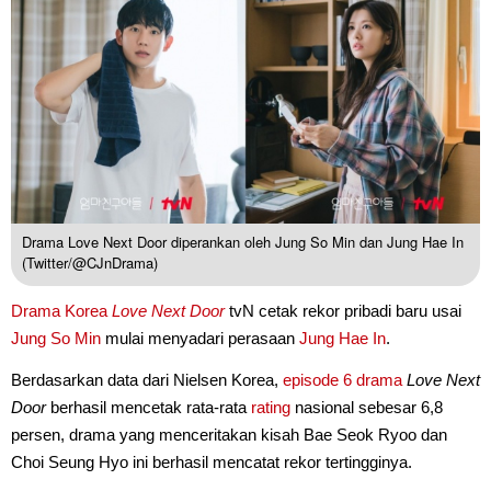
Drama Love Next Door diperankan oleh Jung So Min dan Jung Hae In
(Twitter/@CJnDrama)
Drama Korea
Love Next Door
tvN cetak rekor pribadi baru usai
Jung So Min
mulai menyadari perasaan
Jung Hae In
.
Berdasarkan data dari Nielsen Korea,
episode 6
drama
Love Next
Door
berhasil mencetak rata-rata
rating
nasional sebesar 6,8
persen, drama yang menceritakan kisah Bae Seok Ryoo dan
Choi Seung Hyo ini berhasil mencatat rekor tertingginya.