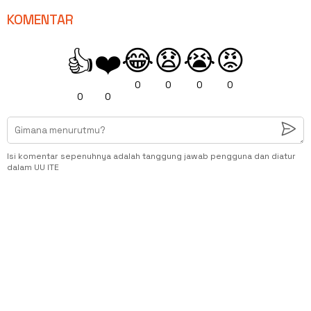
KOMENTAR
😂
😧
😭
😡
👍
❤️
0
0
0
0
0
0
Isi komentar sepenuhnya adalah tanggung jawab pengguna dan diatur
dalam UU ITE