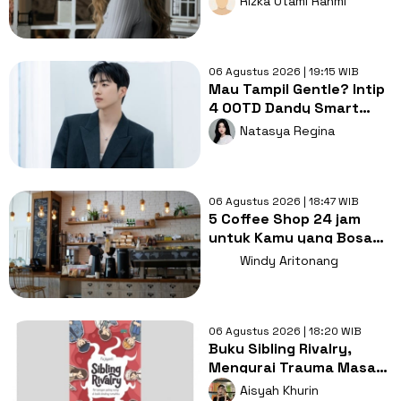
Rizka Utami Rahmi
Tayang
06 Agustus 2026 | 19:15 WIB
Mau Tampil Gentle? Intip
4 OOTD Dandy Smart
Casual ala Kang Hoon
Natasya Regina
06 Agustus 2026 | 18:47 WIB
5 Coffee Shop 24 jam
untuk Kamu yang Bosan
Nugas di Kos
Windy Aritonang
06 Agustus 2026 | 18:20 WIB
Buku Sibling Rivalry,
Mengurai Trauma Masa
Kecil dan Persaingan
Aisyah Khurin