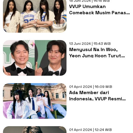
18 Juni 2024 | 14:16 WIB
VVUP Umumkan
Comeback Musim Panas
Pertama Lewat Single
'Ain't Nobody'
13 Juni 2024 | 15:43 WIB
Menyusul Na In Woo,
Yeon Jung Hoon Turut
Hengkang dari Acara 2
Days & 1 Night Season 4
01 April 2024 | 16:09 WIB
Ada Member dari
Indonesia, VVUP Resmi
Debut dengan Single
Locked On
01 April 2024 | 12:24 WIB