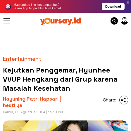
×
Mau update info hits tanpa ribet?
Download
Suara App tanpa iklan buat kamu!
Entertainment
Kejutkan Penggemar, Hyunhee
VVUP Hengkang dari Grup karena
Masalah Kesehatan
Hayuning Ratri Hapsari |
Share:
hesti ya
Kamis, 29 Agustus 2024 | 15:30 WIB