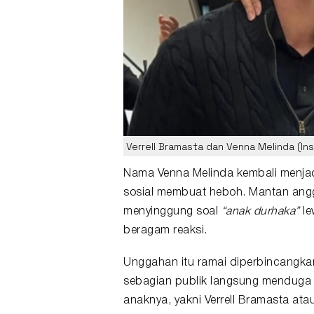
Verrell Bramasta dan Venna Melinda (I
Nama
Venna Melinda
kembali menjad
sosial membuat heboh. Mantan angg
menyinggung soal
“
anak durhaka
”
le
beragam reaksi.
Unggahan itu ramai diperbincangka
sebagian publik langsung menduga 
anaknya, yakni
Verrell Bramasta
ata