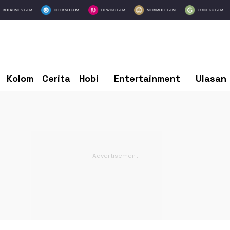
BOLATIMES.COM
HITEKNO.COM
DEWIKU.COM
MOBIMOTO.COM
GUIDEKU.COM
Kolom
Cerita
Hobi
Entertainment
Ulasan