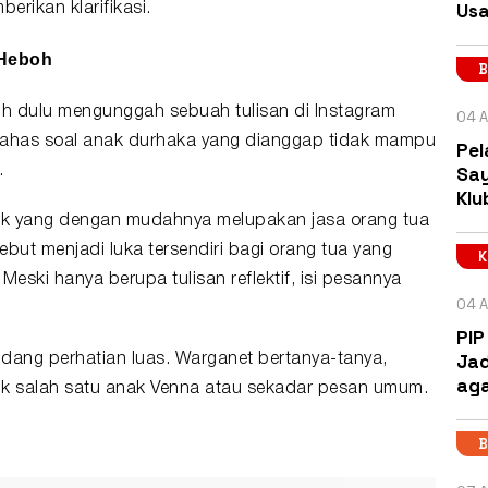
Usa
rikan klarifikasi.
 Heboh
B
ih dulu mengunggah sebuah tulisan di Instagram
04 A
bahas soal anak durhaka yang dianggap tidak mampu
Pel
Say
.
Klu
k yang dengan mudahnya melupakan jasa orang tua
ebut menjadi luka tersendiri bagi orang tua yang
eski hanya berupa tulisan reflektif, isi pesannya
04 A
PIP
Jad
ang perhatian luas. Warganet bertanya-tanya,
aga
uk salah satu anak Venna atau sekadar pesan umum.
B