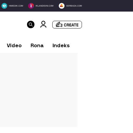
HIMEDIK.COM
IKLANDISINI.COM
SERBADA.COM
Video
Rona
Indeks