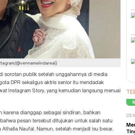
nstagram/@vennamelindareal)
i sorotan publik setelah unggahannya di media
ota DPR sekaligus aktris senior itu mendadak
TE
wat Instagram Story, yang kemudian langsung menuai
n karena dianggap sebagai sindiran, bahkan
03 A
bahwa pesan tersebut ditujukan untuk salah satu
Men
u
Athalla Naufal
. Namun, setelah menjadi isu besar,
Tin