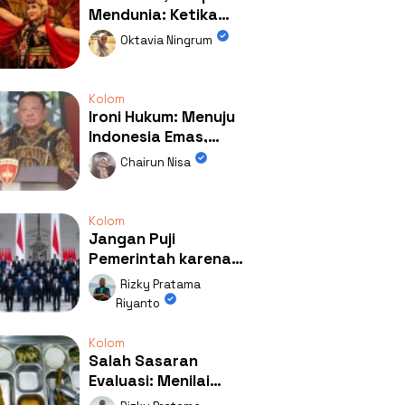
Mendunia: Ketika
Kolaborasi
Oktavia Ningrum
Mengubah Wajah
Kemiren
Kolom
Ironi Hukum: Menuju
Indonesia Emas,
Ternyata Emasnya
Chairun Nisa
Ada di Rumah Febrie!
Kolom
Jangan Puji
Pemerintah karena
Kerja: Mengapa
Rizky Pratama
Publik Begitu Mudah
Riyanto
Terpesona?
Kolom
Salah Sasaran
Evaluasi: Menilai
Program MBG Lewat