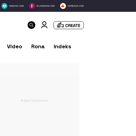
HIMEDIK.COM
IKLANDISINI.COM
SERBADA.COM
Video
Rona
Indeks