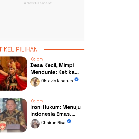
TIKEL PILIHAN
Kolom
Desa Kecil, Mimpi
Mendunia: Ketika
Kolaborasi
Oktavia Ningrum
Mengubah Wajah
Kemiren
Kolom
Ironi Hukum: Menuju
Indonesia Emas,
Ternyata Emasnya
Chairun Nisa
Ada di Rumah Febrie!