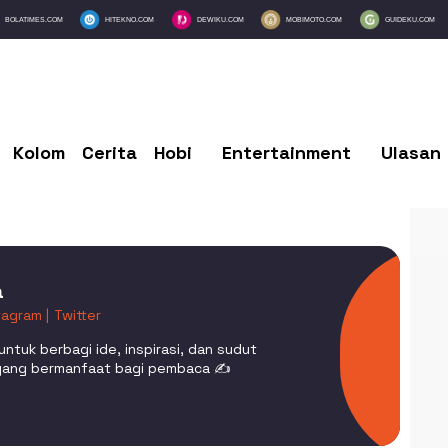
BOLATIMES.COM
HITEKNO.COM
DEWIKU.COM
MOBIMOTO.COM
GUIDEKU.COM
Kolom
Cerita
Hobi
Entertainment
Ulasan
a
tagram |
Twitter
 untuk berbagi ide, inspirasi, dan sudut
yang bermanfaat bagi pembaca ✍️