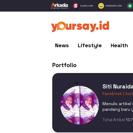
SUARA.COM
MATAMATA.COM
News
Lifestyle
Health
Portfolio
Siti Nuraid
Facebook |
Ins
Menulis artikel
pandang baru 
Total Artikel
107