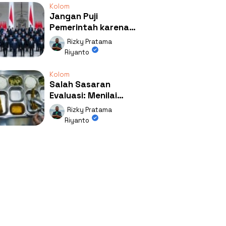
Kolom
Jangan Puji
Pemerintah karena
Kerja: Mengapa
Rizky Pratama
Publik Begitu Mudah
Riyanto
Terpesona?
Kolom
Salah Sasaran
Evaluasi: Menilai
Program MBG Lewat
Rizky Pratama
Respons Anak Itu
Riyanto
Absurd