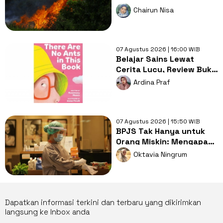
Terbakar Capai Tiga Kali
Chairun Nisa
Lipat Daratan Jakarta
07 Agustus 2026 | 16:00 WIB
Belajar Sains Lewat
Cerita Lucu, Review Buku
There Are No Ants in This
Ardina Praf
Book
07 Agustus 2026 | 15:50 WIB
BPJS Tak Hanya untuk
Orang Miskin: Mengapa
Miskonsepsi Ini Masih
Oktavia Ningrum
Bertahan?
Dapatkan informasi terkini dan terbaru yang dikirimkan
langsung ke Inbox anda