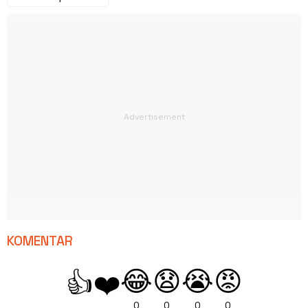
KOMENTAR
😂
😧
😭
😡
👍
❤️
0
0
0
0