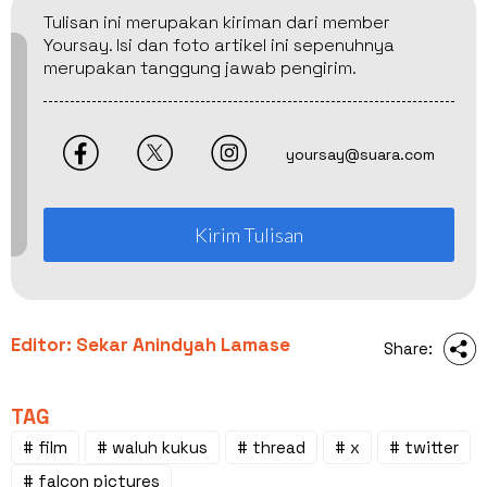
Tulisan ini merupakan kiriman dari member
Yoursay. Isi dan foto artikel ini sepenuhnya
merupakan tanggung jawab pengirim.
yoursay@suara.com
Kirim Tulisan
Editor: Sekar Anindyah Lamase
Share:
TAG
# film
# waluh kukus
# thread
# x
# twitter
# falcon pictures