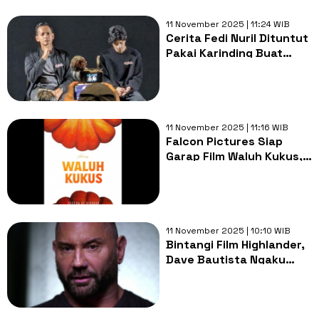
11 November 2025 | 11:24 WIB
Cerita Fedi Nuril Dituntut
Pakai Karinding Buat
'Panggil' Qorin, Sampai
Undang Guru Khusus
11 November 2025 | 11:16 WIB
Falcon Pictures Siap
Garap Film Waluh Kukus,
Diangkat dari Kisah Viral
di X yang Bikin Haru
11 November 2025 | 10:10 WIB
Bintangi Film Highlander,
Dave Bautista Ngaku
Merasa Stres karena Hal
Ini