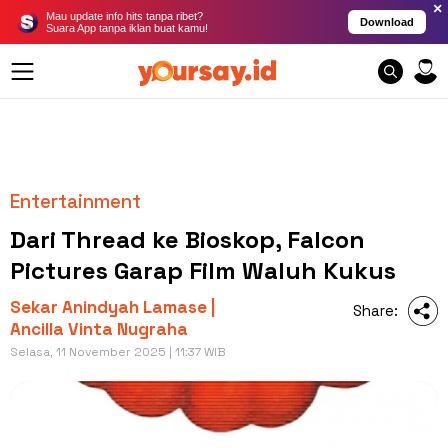
×
Mau update info hits tanpa ribet?
Download
Suara App tanpa iklan buat kamu!
Entertainment
Dari Thread ke Bioskop, Falcon
Pictures Garap Film Waluh Kukus
Sekar Anindyah Lamase |
Share:
Ancilla Vinta Nugraha
Selasa, 11 November 2025 | 11:37 WIB