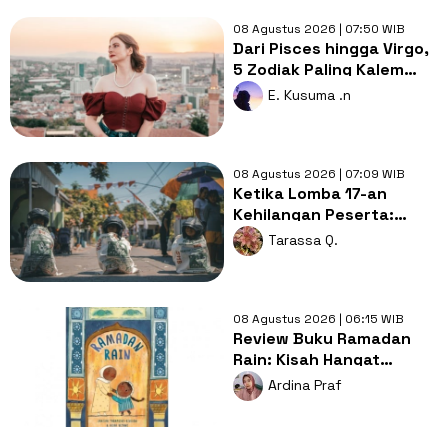
08 Agustus 2026 | 07:50 WIB
Dari Pisces hingga Virgo,
5 Zodiak Paling Kalem
tapi Penuh Makna di Balik
E. Kusuma .n
Sikapnya
08 Agustus 2026 | 07:09 WIB
Ketika Lomba 17-an
Kehilangan Peserta:
Apakah Indonesia Sedang
Tarassa Q.
Memasuki Era Krisis
Anak?
08 Agustus 2026 | 06:15 WIB
Review Buku Ramadan
Rain: Kisah Hangat
tentang Doa, Syukur, dan
Ardina Praf
Cinta Keluarga di Balik
Hujan