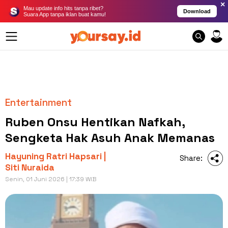
×
Mau update info hits tanpa ribet?
Download
Suara App tanpa iklan buat kamu!
Entertainment
Ruben Onsu Hentikan Nafkah,
Sengketa Hak Asuh Anak Memanas
Hayuning Ratri Hapsari |
Share:
Siti Nuraida
Senin, 01 Juni 2026 | 17:39 WIB