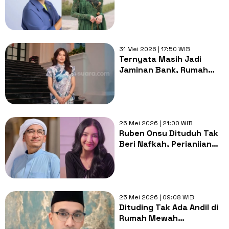
Pengacara: Aksi Protes
karena Sulit Bertemu
31 Mei 2026 | 17:50 WIB
Ternyata Masih Jadi
Jaminan Bank, Rumah
Gono-gini Sarwendah
dari Ruben Onsu
Terancam Dilelang
26 Mei 2026 | 21:00 WIB
Ruben Onsu Dituduh Tak
Beri Nafkah, Perjanjian
Bayar Rp200 Juta per
Bulan dengan Sarwendah
Dibongkar
25 Mei 2026 | 09:08 WIB
Dituding Tak Ada Andil di
Rumah Mewah
Sarwendah, Ruben Onsu