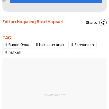
Editor: Hayuning Ratri Hapsari
Share:
TAG
# Ruben Onsu
# hak asuh anak
# Sarwendah
# nafkah