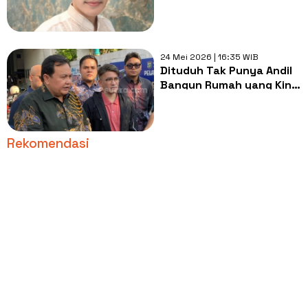
Menohok Beri Kode
Penghasilannya
24 Mei 2026 | 16:35 WIB
Dituduh Tak Punya Andil
Bangun Rumah yang Kini
Ditempati Sarwendah,
Ruben Onsu Akhirnya
Klarifikasi
Rekomendasi