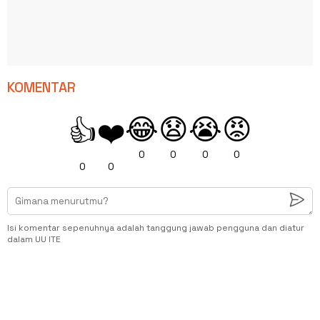
KOMENTAR
😂
😧
😭
😡
👍
❤️
0
0
0
0
0
0
Isi komentar sepenuhnya adalah tanggung jawab pengguna dan diatur
dalam UU ITE