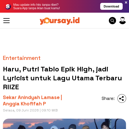
×
Mau update info hits tanpa ribet?
Download
Suara App tanpa iklan buat kamu!
Entertainment
Haru, Putri Tablo Epik High, jadi
Lyricist untuk Lagu Utama Terbaru
RIIZE
Sekar Anindyah Lamase |
Share:
Anggia Khofifah P
Selasa, 09 Juni 2026 | 09:10 WIB