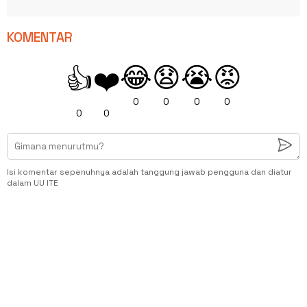
KOMENTAR
😂
😧
😭
😡
👍
❤️
0
0
0
0
0
0
Isi komentar sepenuhnya adalah tanggung jawab pengguna dan diatur
dalam UU ITE