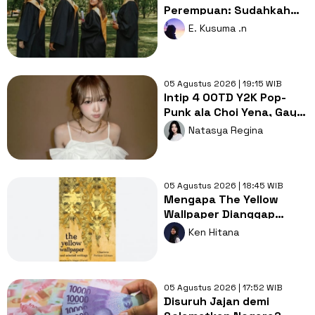
Perempuan: Sudahkah
Merdeka Belajar Benar-
E. Kusuma .n
benar Setara?
05 Agustus 2026 | 19:15 WIB
Intip 4 OOTD Y2K Pop-
Punk ala Choi Yena, Gaya
Lebih Cute dan Rebel!
Natasya Regina
05 Agustus 2026 | 18:45 WIB
Mengapa The Yellow
Wallpaper Dianggap
Karya Sastra dengan
Ken Hitana
Kritik Feminisme?
05 Agustus 2026 | 17:52 WIB
Disuruh Jajan demi