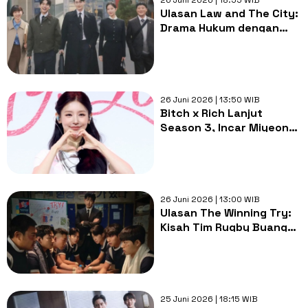
Ulasan Law and The City:
Drama Hukum dengan
Nuansa Healing yang
Hangat
26 Juni 2026 | 13:50 WIB
Bitch x Rich Lanjut
Season 3, Incar Miyeon
(G)I-DLE sebagai
Pemeran Utama
26 Juni 2026 | 13:00 WIB
Ulasan The Winning Try:
Kisah Tim Rugby Buangan
yang Layak
Diperjuangkan
25 Juni 2026 | 18:15 WIB