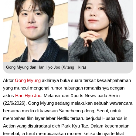
Gong Myung dan Han Hyo Joo (X/tang__kira)
Aktor
Gong Myung
akhirnya buka suara terkait kesalahpahaman
yang muncul mengenai rumor hubungan romantisnya dengan
aktris
Han Hyo Joo
. Melansir dari Xports News pada Senin
(22/6/2026), Gong Myung sedang melakukan sebuah wawancara
bersama media di kawasan Samcheong-dong, Seoul, untuk
membahas film layar lebar Netflix terbaru berjudul Husbands in
Action yang disutradarai oleh Park Kyu Tae. Dalam kesempatan
tersebut, ia turut membicarakan momen ketika dirinya terlihat