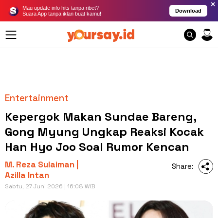
×
Mau update info hits tanpa ribet?
Download
Suara App tanpa iklan buat kamu!
Entertainment
Kepergok Makan Sundae Bareng,
Gong Myung Ungkap Reaksi Kocak
Han Hyo Joo Soal Rumor Kencan
M. Reza Sulaiman |
Share:
Azilla Intan
Sabtu, 27 Juni 2026 | 16:08 WIB