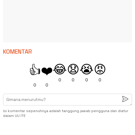
KOMENTAR
😂
😧
😭
😡
👍
❤️
0
0
0
0
0
0
Isi komentar sepenuhnya adalah tanggung jawab pengguna dan diatur
dalam UU ITE