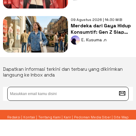
Stylish!
09 Agustus 2026 | 14:30 WIB
Merdeka dari Gaya Hidup
Konsumtif: Gen Z Siap
Tinggalkan Budaya
E. Kusuma .n
Checkout?
Dapatkan informasi terkini dan terbaru yang dikirimkan
langsung ke Inbox anda
Redaksi |
Kontak |
Tentang Kami |
Karir |
Pedoman Media Siber |
Site Map
© 2026 Yoursay.id - All Rights Reserved.