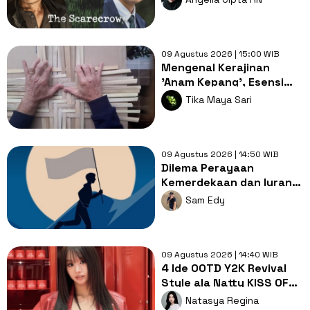
Berantai dan Misteri
Gelap
09 Agustus 2026 | 15:00 WIB
Mengenal Kerajinan
'Anam Kepang', Esensi
Edukatif yang Mati
Tika Maya Sari
Ditelan Zaman
09 Agustus 2026 | 14:50 WIB
Dilema Perayaan
Kemerdekaan dan Iuran
Besar yang
Sam Edy
Memberatkan Warga
09 Agustus 2026 | 14:40 WIB
4 Ide OOTD Y2K Revival
Style ala Natty KISS OF
LIFE, Timeless dan
Natasya Regina