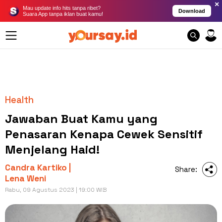
×
Mau update info hits tanpa ribet?
Download
Suara App tanpa iklan buat kamu!
Health
Jawaban Buat Kamu yang
Penasaran Kenapa Cewek Sensitif
Menjelang Haid!
Candra Kartiko |
Share:
Lena Weni
Rabu, 09 Agustus 2023 | 19:00 WIB