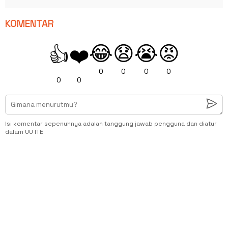
KOMENTAR
😂
😧
😭
😡
👍
❤️
0
0
0
0
0
0
Isi komentar sepenuhnya adalah tanggung jawab pengguna dan diatur
dalam UU ITE