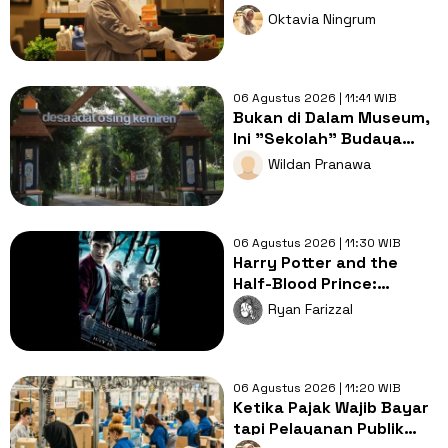
yang Sebenarnya Perlu
Oktavia Ningrum
Disalahkan?
06 Agustus 2026 | 11:41 WIB
Bukan di Dalam Museum,
Ini "Sekolah" Budaya
Paling Nyata di Ujung
Wildan Pranawa
Timur Jawa
06 Agustus 2026 | 11:30 WIB
Harry Potter and the
Half-Blood Prince:
Langkah Awal Pencarian
Ryan Farizzal
Horcruxes!
06 Agustus 2026 | 11:20 WIB
Ketika Pajak Wajib Bayar
tapi Pelayanan Publik