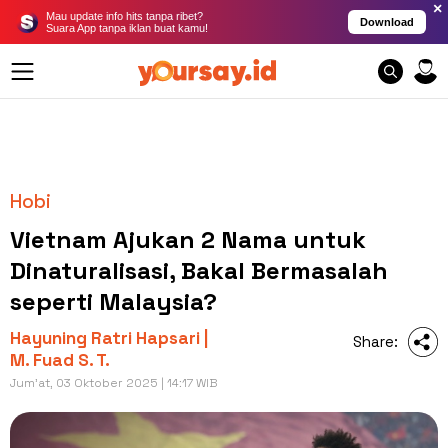
×
Mau update info hits tanpa ribet?
Download
Suara App tanpa iklan buat kamu!
Hobi
Vietnam Ajukan 2 Nama untuk
Dinaturalisasi, Bakal Bermasalah
seperti Malaysia?
Hayuning Ratri Hapsari |
Share:
M. Fuad S. T.
Jum'at, 03 Oktober 2025 | 14:17 WIB