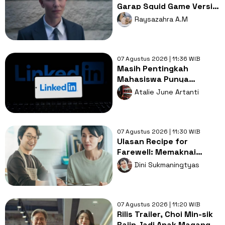
Garap Squid Game Versi
Amerika, Apa Alasannya?
Raysazahra A.M
07 Agustus 2026 | 11:36 WIB
Masih Pentingkah
Mahasiswa Punya
LinkedIn di Era AI?
Atalie June Artanti
07 Agustus 2026 | 11:30 WIB
Ulasan Recipe for
Farewell: Memaknai
Perpisahan Lewat
Dini Sukmaningtyas
Sepiring Masakan
07 Agustus 2026 | 11:20 WIB
Rilis Trailer, Choi Min-sik
Rajin Jadi Anak Magang