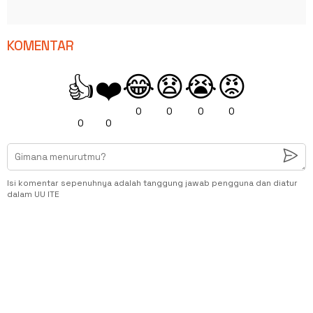
KOMENTAR
😂
😧
😭
😡
👍
❤️
0
0
0
0
0
0
Isi komentar sepenuhnya adalah tanggung jawab pengguna dan diatur
dalam UU ITE