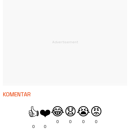
KOMENTAR
😂
😧
😭
😡
👍
❤️
0
0
0
0
0
0