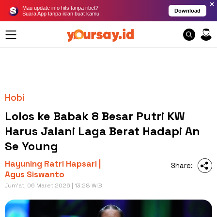
×
Mau update info hits tanpa ribet?
Download
Suara App tanpa iklan buat kamu!
Hobi
Lolos ke Babak 8 Besar Putri KW
Harus Jalani Laga Berat Hadapi An
Se Young
Hayuning Ratri Hapsari |
Share:
Agus Siswanto
Jum'at, 06 Maret 2026 | 13:28 WIB