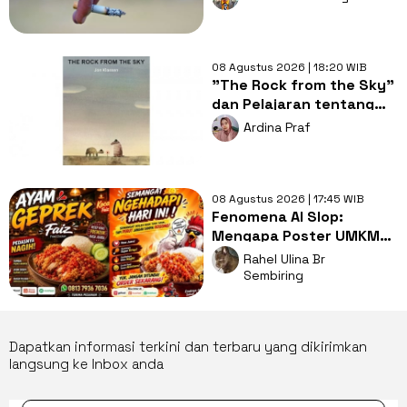
Musim Kemarau
08 Agustus 2026 | 18:20 WIB
"The Rock from the Sky"
dan Pelajaran tentang
Berani Menghadapi
Ardina Praf
Perubahan
08 Agustus 2026 | 17:45 WIB
Fenomena AI Slop:
Mengapa Poster UMKM
Makin Seragam dan Bikin
Rahel Ulina Br
Kita Bosan?
Sembiring
Dapatkan informasi terkini dan terbaru yang dikirimkan
langsung ke Inbox anda