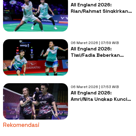
All England 2026:
Rian/Rahmat Singkirkan
Ganda Malaysia, Servis
Jadi Kunci Kemenangan
06 Maret 2026 | 07:59 WIB
All England 2026:
Tiwi/Fadia Beberkan
Kelemahan usai
Tersingkir, Alihkan Fokus
ke Swiss Open
06 Maret 2026 | 07:53 WIB
All England 2026:
Amri/Nita Ungkap Kunci
Menangi Duel Debutan
Indonesia
Rekomendasi