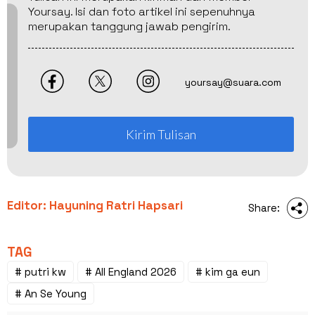
Yoursay. Isi dan foto artikel ini sepenuhnya
merupakan tanggung jawab pengirim.
yoursay@suara.com
Kirim Tulisan
Editor: Hayuning Ratri Hapsari
Share:
TAG
# putri kw
# All England 2026
# kim ga eun
# An Se Young