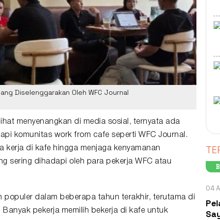
yang Diselenggarakan Oleh WFC Journal
lihat menyenangkan di media sosial, ternyata ada
dapi
komunitas
work from cafe seperti
WFC Journal
.
TE
aya kerja di kafe hingga menjaga kenyamanan
g sering dihadapi oleh para pekerja WFC atau
B
04 A
n populer dalam beberapa tahun terakhir, terutama di
Pel
 Banyak pekerja memilih bekerja di kafe untuk
Say