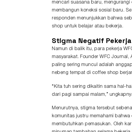
mencari suasana baru, mengurangi 
membangun koneksi sosial baru. Se
responden menunjukkan bahwa seba
shop untuk belajar atau bekerja.
Stigma Negatif Pekerj
Namun di balik itu, para pekerja W
masyarakat. Founder WFC Journal, 
paling sering muncul adalah angg
nebeng tempat di coffee shop berj
“Kita tuh sering dikaitin sama hal-h
dari pagi sampai malam,” ungkapny
Menurutnya, stigma tersebut seben
komunitas justru memahami bahwa 
membutuhkan pemasukan. Oleh kare
minuman tambahan selama bekerja.