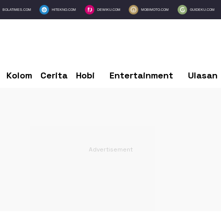
BOLATIMES.COM
HITEKNO.COM
DEWIKU.COM
MOBIMOTO.COM
GUIDEKU.COM
Kolom
Cerita
Hobi
Entertainment
Ulasan