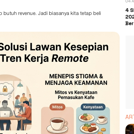
04 A
4 S
butuh revenue. Jadi biasanya kita tetap beli
202
Ber
AR