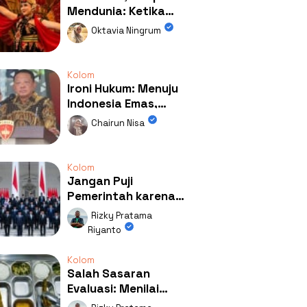
Mendunia: Ketika
Kolaborasi
Oktavia Ningrum
Mengubah Wajah
Kemiren
Kolom
Ironi Hukum: Menuju
Indonesia Emas,
Ternyata Emasnya
Chairun Nisa
Ada di Rumah Febrie!
Kolom
Jangan Puji
Pemerintah karena
Kerja: Mengapa
Rizky Pratama
Publik Begitu Mudah
Riyanto
Terpesona?
Kolom
Salah Sasaran
Evaluasi: Menilai
Program MBG Lewat