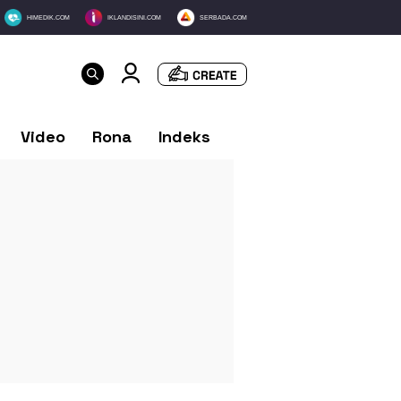
HIMEDIK.COM
IKLANDISINI.COM
SERBADA.COM
Video
Rona
Indeks