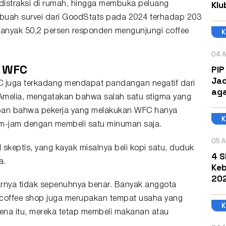
Klu
distraksi di rumah, hingga membuka peluang
buah survei dari GoodStats pada 2024 terhadap 203
nyak 50,2 persen responden mengunjungi coffee
04 A
a WFC
PIP
Jad
FC juga terkadang mendapat pandangan negatif dari
aga
Amelia, mengatakan bahwa salah satu stigma yang
apan bahwa pekerja yang melakukan WFC hanya
am-jam dengan membeli satu minuman saja.
05 A
al skeptis, yang kayak misalnya beli kopi satu, duduk
4 S
a.
Keb
202
arnya tidak sepenuhnya benar. Banyak anggota
coffee shop juga merupakan tempat usaha yang
na itu, mereka tetap membeli makanan atau