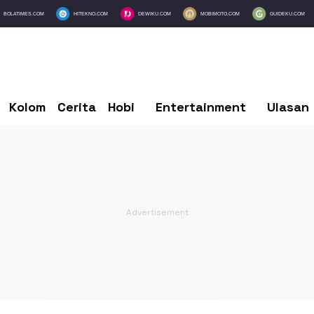
BOLATIMES.COM
HITEKNO.COM
DEWIKU.COM
MOBIMOTO.COM
GUIDEKU.COM
Kolom
Cerita
Hobi
Entertainment
Ulasan