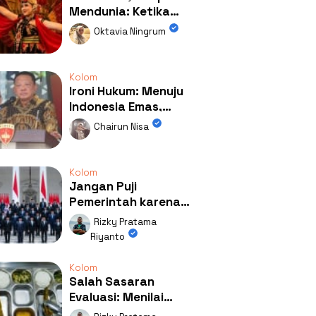
Mendunia: Ketika
Kolaborasi
Oktavia Ningrum
Mengubah Wajah
Kemiren
Kolom
Ironi Hukum: Menuju
Indonesia Emas,
Ternyata Emasnya
Chairun Nisa
Ada di Rumah Febrie!
Kolom
Jangan Puji
Pemerintah karena
Kerja: Mengapa
Rizky Pratama
Publik Begitu Mudah
Riyanto
Terpesona?
Kolom
Salah Sasaran
Evaluasi: Menilai
Program MBG Lewat