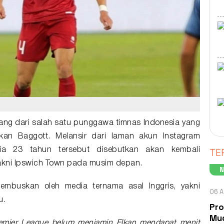
)
ang dari salah satu punggawa
timnas Indonesia
yang
lkan Baggott
. Melansir dari laman akun Instagram
TE
a 23 tahun tersebut disebutkan akan kembali
akni
Ipswich Town
pada musim depan.
ihembuskan oleh media ternama asal Inggris, yakni
06 A
u.
Pro
Mud
Premier League belum menjamin Elkan mendapat menit