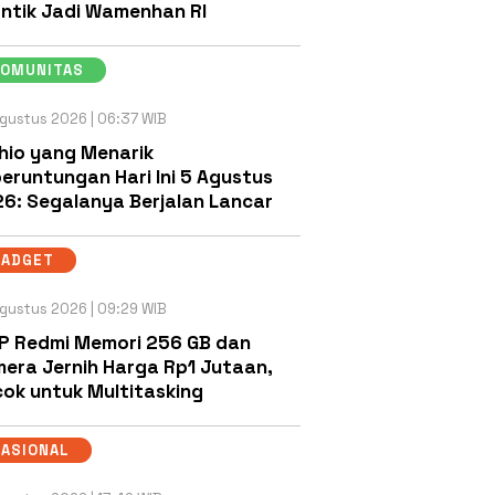
antik Jadi Wamenhan RI
KOMUNITAS
gustus 2026 | 06:37 WIB
hio yang Menarik
eruntungan Hari Ini 5 Agustus
6: Segalanya Berjalan Lancar
GADGET
gustus 2026 | 09:29 WIB
P Redmi Memori 256 GB dan
era Jernih Harga Rp1 Jutaan,
ok untuk Multitasking
NASIONAL