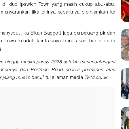
t di klub Ipswich Town yang masih cukup abu-abu,
menyarankan jika dirinya sebaiknya dipinjamkan ke
 menyebut jika Elkan Baggott juga berpeluang pindah
ch Town kendati kontraknya baru akan habis pada
.
own hingga musim panas 2028 setelah menandatangani
ndahannya dari Portman Road secara permanen atau
njelang musim baru,
” tulis laman media
Twtd.co.uk.