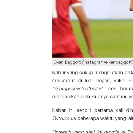
Elkan Baggott (Instagram/elkanbaggott
Kabar yang cukup mengejutkan dat
merumput di luar negeri, yakni
E
@perspectivefootball.id,
bek berusi
dipinjamkan oleh klubnya saat ini, y
Kabar ini sendiri pertama kali d
Twtd.co.uk
beberapa waktu yang lal
“Ipswich yang saat ini berada di 