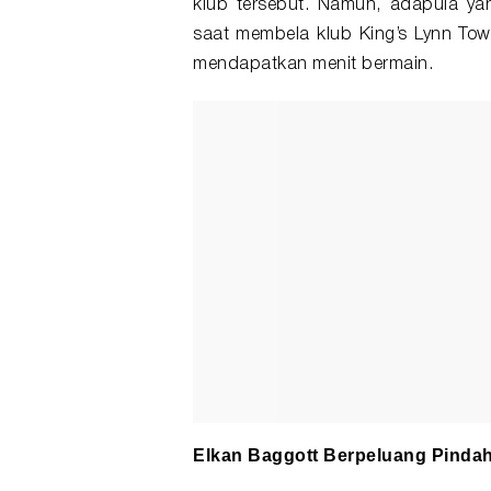
klub tersebut. Namun, adapula ya
saat membela klub King’s Lynn To
mendapatkan menit bermain.
Elkan Baggott Berpeluang Pind