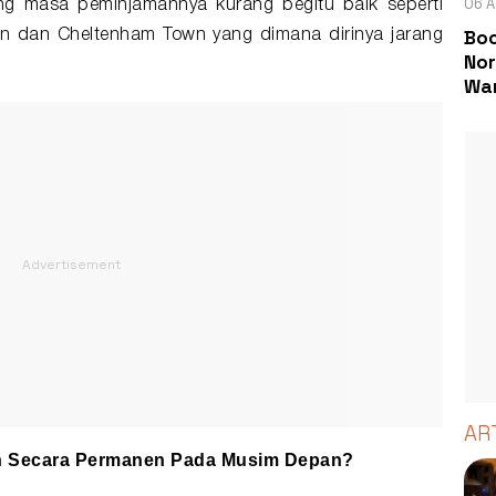
06 A
ng masa peminjamannya kurang begitu baik seperti
Boc
wn dan Cheltenham Town yang dimana dirinya jarang
Nor
Wa
AR
ah Secara Permanen Pada Musim Depan?