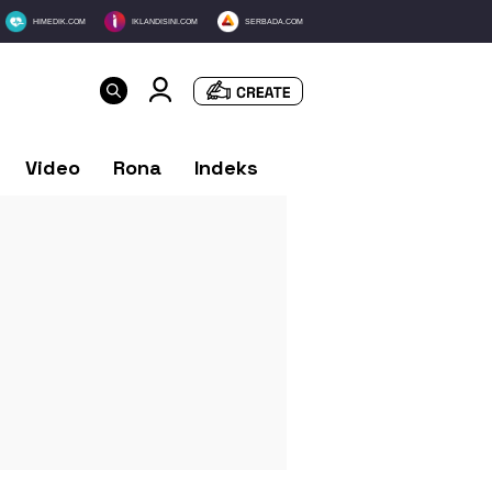
HIMEDIK.COM
IKLANDISINI.COM
SERBADA.COM
Video
Rona
Indeks