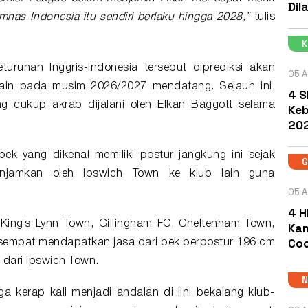
Dil
nas Indonesia itu sendiri berlaku hingga 2028,”
tulis
turunan Inggris-Indonesia tersebut diprediksi akan
05 A
lain pada musim 2026/2027 mendatang. Sejauh ini,
4 S
cukup akrab dijalani oleh Elkan Baggott selama
Keb
202
 bek yang dikenal memiliki postur jangkung ini sejak
njamkan oleh Ipswich Town ke klub lain guna
05 A
4 H
 King’s Lynn Town, Gillingham FC, Cheltenham Town,
Kam
Coc
 sempat mendapatkan jasa dari bek berpostur 196 cm
dari Ipswich Town.
ga kerap kali menjadi andalan di lini bekalang klub-