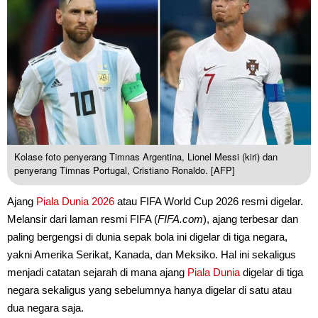
Kolase foto penyerang Timnas Argentina, Lionel Messi (kiri) dan
penyerang Timnas Portugal, Cristiano Ronaldo. [AFP]
Ajang
Piala Dunia 2026
atau FIFA World Cup 2026 resmi digelar.
Melansir dari laman resmi FIFA (
FIFA.com
), ajang terbesar dan
paling bergengsi di dunia sepak bola ini digelar di tiga negara,
yakni Amerika Serikat, Kanada, dan Meksiko. Hal ini sekaligus
menjadi catatan sejarah di mana ajang
Piala Dunia
digelar di tiga
negara sekaligus yang sebelumnya hanya digelar di satu atau
dua negara saja.