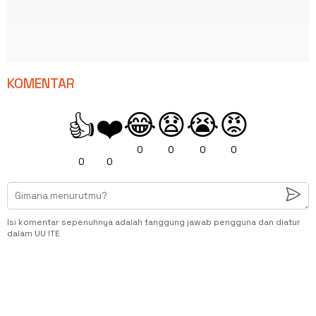
KOMENTAR
😂
😧
😭
😡
👍
❤️
0
0
0
0
0
0
Isi komentar sepenuhnya adalah tanggung jawab pengguna dan diatur
dalam UU ITE