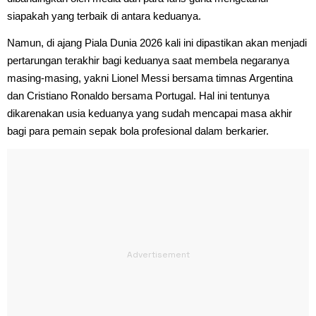
siapakah yang terbaik di antara keduanya.
Namun, di ajang Piala Dunia 2026 kali ini dipastikan akan menjadi
pertarungan terakhir bagi keduanya saat membela negaranya
masing-masing, yakni Lionel Messi bersama timnas Argentina
dan Cristiano Ronaldo bersama Portugal. Hal ini tentunya
dikarenakan usia keduanya yang sudah mencapai masa akhir
bagi para pemain sepak bola profesional dalam berkarier.