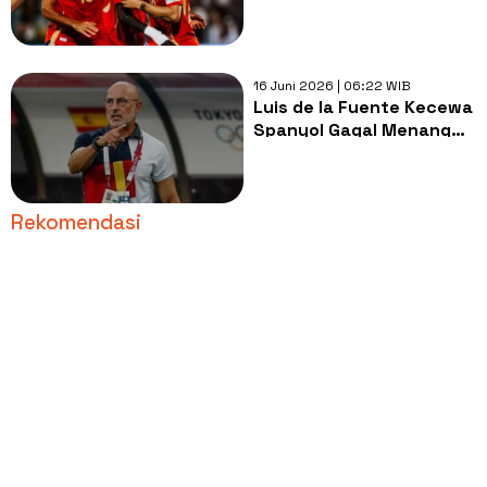
Dikontrak 6 Tahun
16 Juni 2026 | 06:22 WIB
Luis de la Fuente Kecewa
Spanyol Gagal Menang
atas Tanjung Verde
Rekomendasi