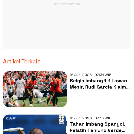
Artikel Terkait
16 Juni 2026 | 07:31 WIB
Belgia Imbang 1-1 Lawan
Mesir, Rudi Garcia Klaim
Laga Perdana Piala Dunia
Selalu Sulit
16 Juni 2026 | 07:13 WIB
Tahan Imbang Spanyol,
Pelatih Tanjung Verde