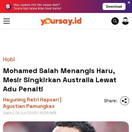
×
Mau update info hits tanpa ribet?
Download
Suara App tanpa iklan buat kamu!
Hobi
Mohamed Salah Menangis Haru,
Mesir Singkirkan Australia Lewat
Adu Penalti
Hayuning Ratri Hapsari |
Share:
Agustian Pamungkas
Sabtu, 04 Juli 2026 | 10:25 WIB