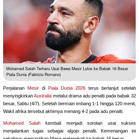
Mohamed Salah Terharu Usai Bawa Mesir Lolos ke Babak 16 Besar
Piala Dunia (Fabrizio Romano)
Perjalanan
Mesir
di
Piala Dunia 2026
terus berlanjut setelah
menyingkirkan
Australia
melalui drama adu penalti pada babak 32
besar, Sabtu (4/7). Setelah bermain imbang 1-1 hingga 120 menit,
Wakil afrika tersebut akhirnya menang 4-2 pada adu penalti.
Mohamed Salah
kembali menjadi sorotan usai sukses
menjalankan tugas sebagai algojo penalti. Kemenangan ini
sekaligus memastikan Mesir melangkah ke babak 16 besar.