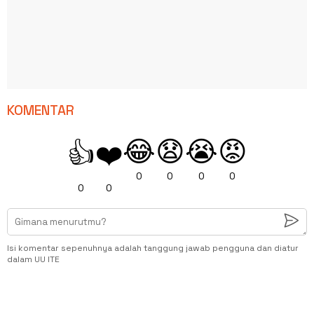
KOMENTAR
😂
😧
😭
😡
👍
❤️
0
0
0
0
0
0
Isi komentar sepenuhnya adalah tanggung jawab pengguna dan diatur
dalam UU ITE