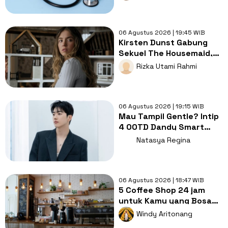
Kesembuhan
06 Agustus 2026 | 19:45 WIB
Kirsten Dunst Gabung
Sekuel The Housemaid,
Intip Sinopsis dan Jadwal
Rizka Utami Rahmi
Tayang
06 Agustus 2026 | 19:15 WIB
Mau Tampil Gentle? Intip
4 OOTD Dandy Smart
Casual ala Kang Hoon
Natasya Regina
06 Agustus 2026 | 18:47 WIB
5 Coffee Shop 24 jam
untuk Kamu yang Bosan
Nugas di Kos
Windy Aritonang