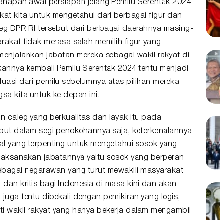
ahapan awal persiapan jelang Pemilu Serentak 2024
at kita untuk mengetahui dari berbagai figur dan
eg DPR RI tersebut dari berbagai daerahnya masing-
arakat tidak merasa salah memilih figur yang
enjalankan jabatan mereka sebagai wakil rakyat di
kannya kembali Pemilu Serentak 2024 tentu menjadi
uasi dari pemilu sebelumnya atas pilihan mereka
a kita untuk ke depan ini.
 caleg yang berkualitas dan layak itu pada
ebut dalam segi penokohannya saja, keterkenalannya,
 hal yang terpenting untuk mengetahui sosok yang
aksanakan jabatannya yaitu sosok yang berperan
sebagai negarawan yang turut mewakili masyarakat
dan kritis bagi Indonesia di masa kini dan akan
juga tentu dibekali dengan pemikiran yang logis,
erti wakil rakyat yang hanya bekerja dalam mengambil