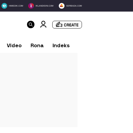
HIMEDIK.COM
IKLANDISINI.COM
SERBADA.COM
Video
Rona
Indeks