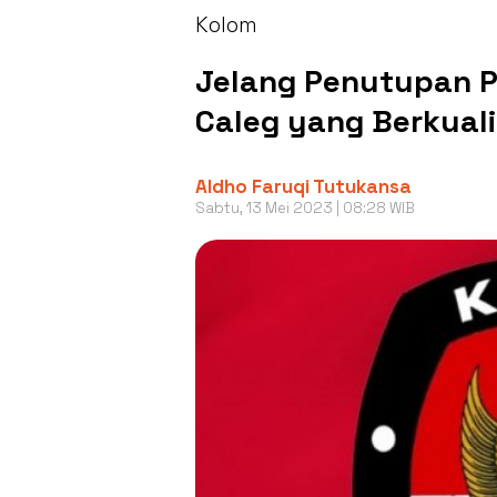
Kolom
Jelang Penutupan P
Caleg yang Berkual
Aldho Faruqi Tutukansa
Sabtu, 13 Mei 2023 | 08:28 WIB