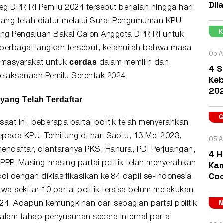
Dil
g DPR RI Pemilu 2024 tersebut berjalan hingga hari
ang telah diatur melalui Surat Pengumuman KPU
ng Pengajuan Bakal Calon Anggota DPR RI untuk
i berbagai langkah tersebut, ketahuilah bahwa masa
05 A
cerdas
i masyarakat untuk
dalam memilih dan
4 S
elaksanaan Pemilu Serentak 2024.
Keb
202
k yang Telah Terdaftar
at ini, beberapa partai politik telah menyerahkan
pada KPU. Terhitung di hari Sabtu, 13 Mei 2023,
05 A
 mendaftar, diantaranya PKS, Hanura, PDI Perjuangan,
4 H
Kam
PP. Masing-masing partai politik telah menyerahkan
Coc
l dengan diklasifikasikan ke 84 dapil se-Indonesia.
wa sekitar 10 partai politik tersisa belum melakukan
24. Adapun kemungkinan dari sebagian partai politik
alam tahap penyusunan secara internal partai