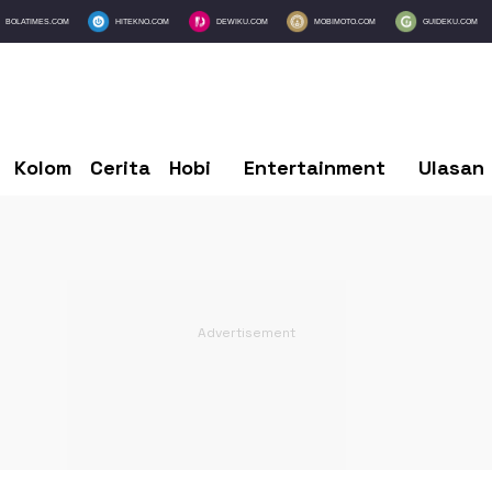
BOLATIMES.COM
HITEKNO.COM
DEWIKU.COM
MOBIMOTO.COM
GUIDEKU.COM
Kolom
Cerita
Hobi
Entertainment
Ulasan