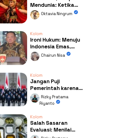
Mendunia: Ketika
Kolaborasi
Oktavia Ningrum
Mengubah Wajah
Kemiren
Kolom
Ironi Hukum: Menuju
Indonesia Emas,
Ternyata Emasnya
Chairun Nisa
Ada di Rumah Febrie!
Kolom
Jangan Puji
Pemerintah karena
Kerja: Mengapa
Rizky Pratama
Publik Begitu Mudah
Riyanto
Terpesona?
Kolom
Salah Sasaran
Evaluasi: Menilai
Program MBG Lewat