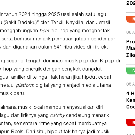
202
r tahun 2024 hingga 2025 usai salah satu lagu
(Sakit Dadaku)” oleh Tenxii, Naykilla, dan Jemsii
ni menggabungkan
beat
hip-hop yang menghentak
06 A
erta berhasil menarik perhatian jutaan pendengar
Pro
Mud
y dan digunakan dalam 641 ribu video di TikTok.
Dil
ng segar di tengah dominasi musik pop dan K-pop di
p-hop yang energik dengan cengkok dangdut
us familier di telinga. Tak heran jika hipdut cepat
05 A
melalui
platform
digital yang menjadi media utama
4 H
usik baru.
Kam
Coc
aimana musik lokal mampu menyesuaikan diri
lagu dan liriknya yang
catchy
cenderung menarik
nten, sementara ritme yang cepat membuatnya
pun Reels. Dari situ, hipdut tak hanya jadi musik