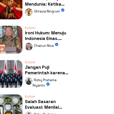
Mendunia: Ketika
Kolaborasi
Oktavia Ningrum
Mengubah Wajah
Kemiren
Kolom
Ironi Hukum: Menuju
Indonesia Emas,
Ternyata Emasnya
Chairun Nisa
Ada di Rumah Febrie!
Kolom
Jangan Puji
Pemerintah karena
Kerja: Mengapa
Rizky Pratama
Publik Begitu Mudah
Riyanto
Terpesona?
Kolom
Salah Sasaran
Evaluasi: Menilai
Program MBG Lewat