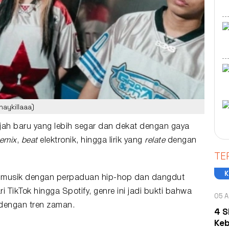
naykillaaa)
jah baru yang lebih segar dan dekat dengan gaya
remix
,
beat
elektronik, hingga lirik yang
relate
dengan
TE
e
musik
dengan perpaduan hip-hop dan dangdut
 TikTok hingga Spotify, genre ini jadi bukti bahwa
05 A
dengan tren zaman.
4 S
Keb