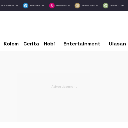
BOLATIMES.COM
HITEKNO.COM
DEWIKU.COM
MOBIMOTO.COM
GUIDEKU.COM
Kolom
Cerita
Hobi
Entertainment
Ulasan