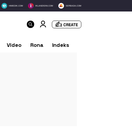
HIMEDIK.COM
IKLANDISINI.COM
SERBADA.COM
Video
Rona
Indeks