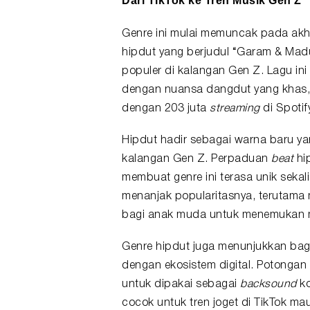
Dari TikTok ke Tren Musik Gen Z
Genre ini mulai memuncak pada akhi
hipdut yang berjudul “Garam & Madu 
populer di kalangan Gen Z. Lagu i
dengan nuansa dangdut yang khas, s
dengan 203 juta
streaming
di Spotif
Hipdut hadir sebagai warna baru ya
kalangan Gen Z. Perpaduan
beat
hi
membuat genre ini terasa unik sekalig
menanjak popularitasnya, terutama 
bagi anak muda untuk menemukan m
Genre hipdut juga menunjukkan bag
dengan ekosistem digital. Potongan 
untuk dipakai sebagai
backsound
ko
cocok untuk tren joget di TikTok mau