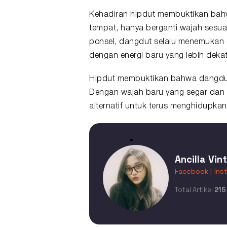
Kehadiran hipdut membuktikan bahw
tempat, hanya berganti wajah sesuai 
ponsel, dangdut selalu menemukan ca
dengan energi baru yang lebih deka
Hipdut membuktikan bahwa dangdut b
Dengan wajah baru yang segar dan 
alternatif untuk terus menghidupkan m
Ancilla Vin
Facebook |
Ins
Total Artikel
215