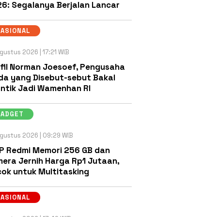
6: Segalanya Berjalan Lancar
NASIONAL
gustus 2026 | 17:21 WIB
fil Norman Joesoef, Pengusaha
a yang Disebut-sebut Bakal
antik Jadi Wamenhan RI
GADGET
gustus 2026 | 09:29 WIB
P Redmi Memori 256 GB dan
era Jernih Harga Rp1 Jutaan,
ok untuk Multitasking
NASIONAL