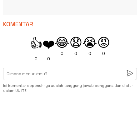
KOMENTAR
😂
😧
😭
😡
👍
❤️
0
0
0
0
0
0
Isi komentar sepenuhnya adalah tanggung jawab pengguna dan diatur
dalam UU ITE