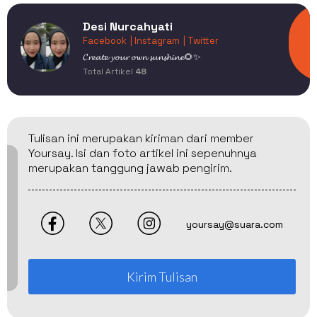
Desi Nurcahyati
Facebook
| Instagram
| Twitter
𝓒𝓻𝓮𝓪𝓽𝓮 𝔂𝓸𝓾𝓻 𝓸𝔀𝓷 𝓼𝓾𝓷𝓼𝓱𝓲𝓷𝓮🌻✨
Total Artikel
48
Tulisan ini merupakan kiriman dari member
Yoursay. Isi dan foto artikel ini sepenuhnya
merupakan tanggung jawab pengirim.
yoursay@suara.com
Kirim Tulisan