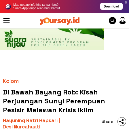
×
Mau update info hits tanpa ribet?
Download
Suara App tanpa iklan buat kamu!
Kolom
Di Bawah Bayang Rob: Kisah
Perjuangan Sunyi Perempuan
Pesisir Melawan Krisis Iklim
Hayuning Ratri Hapsari |
Share:
Desi Nurcahyati