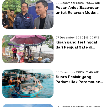
08 Desember 2025 | 10:33 WIB
Pesan Anies Baswedan
untuk Relawan Muda:
Demokrasi Tumbuh dari
Warga yang Mau Turun
Tangan
07 Desember 2025 | 13:50 WIB
Kisah yang Tertinggal
dari Penjual Sate di
Pesisir Pasir Putih
Situbondo
06 Desember 2025 | 11:45 WIB
Suara Pesisir yang
Padam: Hak Perempuan
Nelayan yang Masih
Terabaikan
05 Desember 2025 | 14:52 WIB