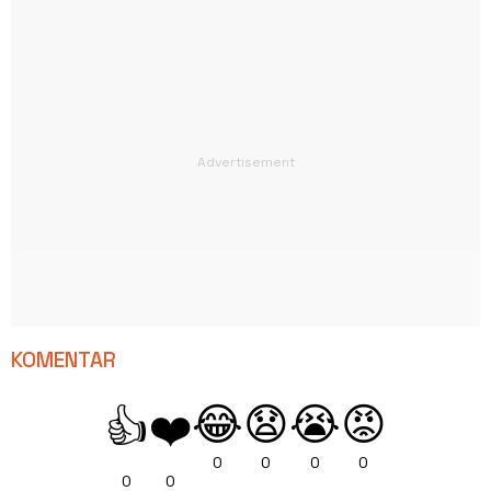
KOMENTAR
😂
😧
😭
😡
👍
❤️
0
0
0
0
0
0