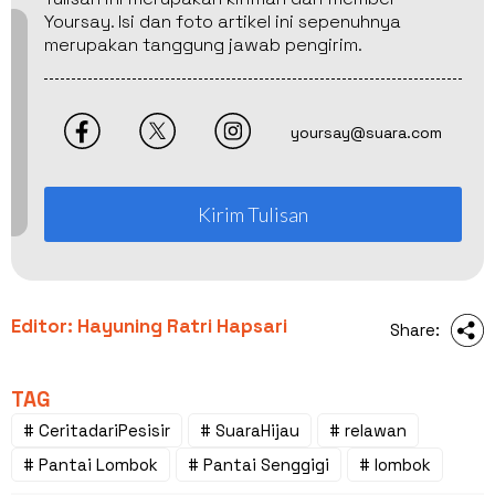
Yoursay. Isi dan foto artikel ini sepenuhnya
merupakan tanggung jawab pengirim.
yoursay@suara.com
Kirim Tulisan
Editor: Hayuning Ratri Hapsari
Share:
TAG
# CeritadariPesisir
# SuaraHijau
# relawan
# Pantai Lombok
# Pantai Senggigi
# lombok