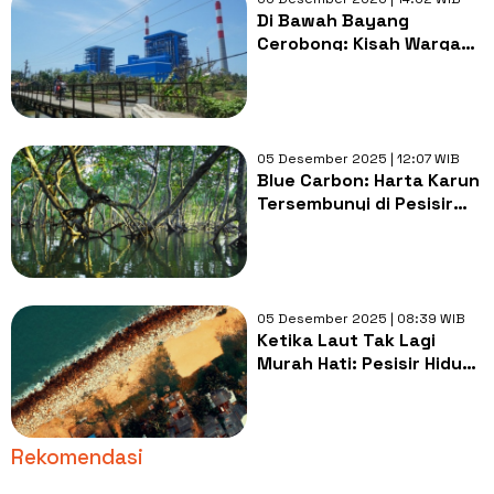
Di Bawah Bayang
Cerobong: Kisah Warga
Cilacap Mempertahankan
Ruang Hidup yang Kian
Menyempit
05 Desember 2025 | 12:07 WIB
Blue Carbon: Harta Karun
Tersembunyi di Pesisir
Indonesia
05 Desember 2025 | 08:39 WIB
Ketika Laut Tak Lagi
Murah Hati: Pesisir Hidup,
tapi Ekonomi Pasang
Surut
Rekomendasi