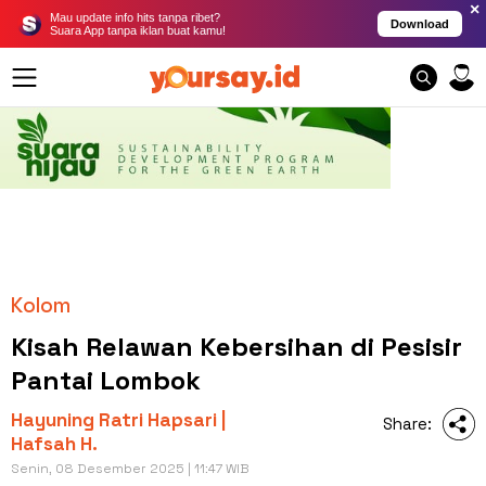
×
Mau update info hits tanpa ribet?
Download
Suara App tanpa iklan buat kamu!
Kolom
Kisah Relawan Kebersihan di Pesisir
Pantai Lombok
Hayuning Ratri Hapsari |
Share:
Hafsah H.
Senin, 08 Desember 2025 | 11:47 WIB