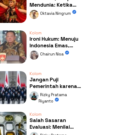
Mendunia: Ketika
Kolaborasi
Oktavia Ningrum
Mengubah Wajah
Kemiren
Kolom
Ironi Hukum: Menuju
Indonesia Emas,
Ternyata Emasnya
Chairun Nisa
Ada di Rumah Febrie!
Kolom
Jangan Puji
Pemerintah karena
Kerja: Mengapa
Rizky Pratama
Publik Begitu Mudah
Riyanto
Terpesona?
Kolom
Salah Sasaran
Evaluasi: Menilai
Program MBG Lewat