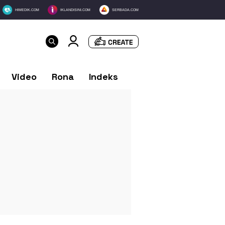
HIMEDIK.COM
IKLANDISINI.COM
SERBADA.COM
Video
Rona
Indeks