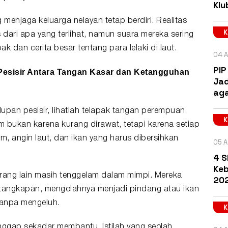
Klu
g menjaga keluarga
nelayan
tetap berdiri. Realitas
 dari apa yang terlihat, namun suara mereka sering
 dan cerita besar tentang para lelaki di laut.
04 A
PIP
esisir Antara Tangan Kasar dan Ketangguhan
Jad
aga
dupan pesisir, lihatlah telapak tangan perempuan
m bukan karena kurang dirawat, tetapi karena setiap
, angin laut, dan ikan yang harus dibersihkan
05 A
4 S
Keb
ang lain masih tenggelam dalam mimpi. Mereka
202
 tangkapan, mengolahnya menjadi pindang atau ikan
tanpa mengeluh.
anggap sekadar membantu. Istilah yang seolah