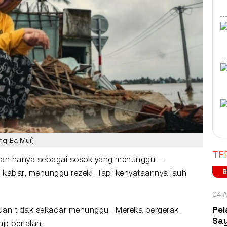
ng Ba Mui)
TE
kan hanya sebagai sosok yang menunggu—
B
abar, menunggu rezeki. Tapi kenyataannya jauh
04 A
Pel
uan tidak sekadar menunggu. Mereka bergerak,
Say
ap berjalan.