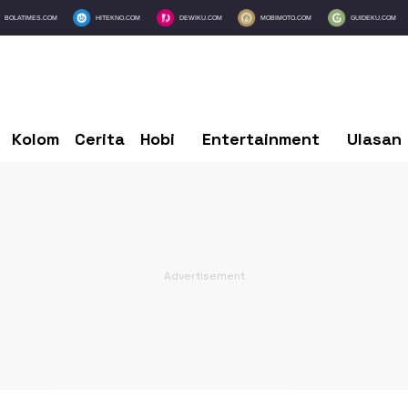
BOLATIMES.COM
HITEKNO.COM
DEWIKU.COM
MOBIMOTO.COM
GUIDEKU.COM
Kolom
Cerita
Hobi
Entertainment
Ulasan