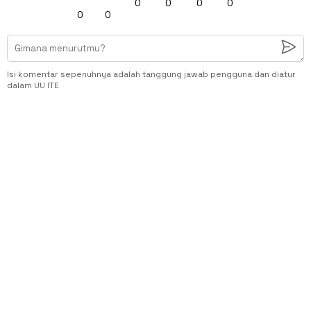
0
0
0
0
0
0
Isi komentar sepenuhnya adalah tanggung jawab pengguna dan diatur
dalam UU ITE