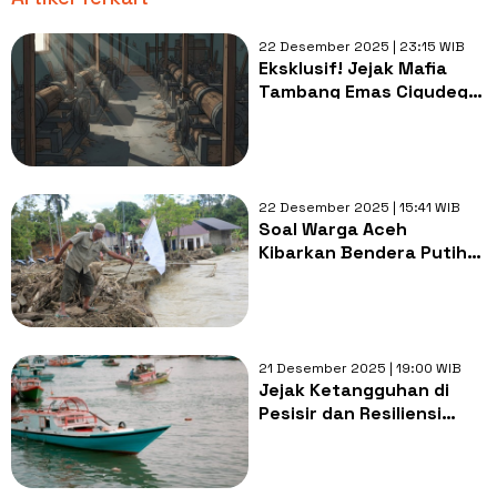
22 Desember 2025 | 23:15 WIB
Eksklusif! Jejak Mafia
Tambang Emas Cigudeg:
Dari Rayuan Hingga
Dugaan Setoran ke
Oknum Aparat
22 Desember 2025 | 15:41 WIB
Soal Warga Aceh
Kibarkan Bendera Putih,
Sosiolog Dr. Okky:
Presiden Seolah
Bersembunyi
21 Desember 2025 | 19:00 WIB
Jejak Ketangguhan di
Pesisir dan Resiliensi
yang Tak Pernah Padam