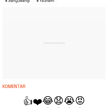
# Banyuwangi
# tsunami
KOMENTAR
😂
😧
😭
😡
👍
❤️