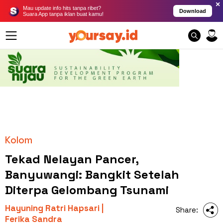
×
Mau update info hits tanpa ribet?
Download
Suara App tanpa iklan buat kamu!
Kolom
Tekad Nelayan Pancer,
Banyuwangi: Bangkit Setelah
Diterpa Gelombang Tsunami
Hayuning Ratri Hapsari |
Share:
Ferika Sandra