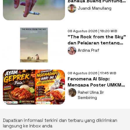
Bahaya Buang Puntung
Rokok Sembarangan di
Juandi Manullang
Musim Kemarau
08 Agustus 2026 | 18:20 WIB
"The Rock from the Sky"
dan Pelajaran tentang
Berani Menghadapi
Ardina Praf
Perubahan
08 Agustus 2026 | 17:45 WIB
Fenomena AI Slop:
Mengapa Poster UMKM
Makin Seragam dan Bikin
Rahel Ulina Br
Kita Bosan?
Sembiring
Dapatkan informasi terkini dan terbaru yang dikirimkan
langsung ke Inbox anda