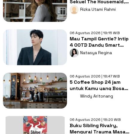
Sekuel The Housemaid,
Intip Sinopsis dan Jadwal
Rizka Utami Rahmi
Tayang
06 Agustus 2026 | 19:15 WIB
Mau Tampil Gentle? Intip
4 OOTD Dandy Smart
Casual ala Kang Hoon
Natasya Regina
06 Agustus 2026 | 18:47 WIB
5 Coffee Shop 24 jam
untuk Kamu yang Bosan
Nugas di Kos
Windy Aritonang
06 Agustus 2026 | 18:20 WIB
Buku Sibling Rivalry,
Mengurai Trauma Masa