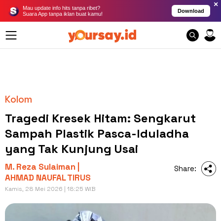
×
Mau update info hits tanpa ribet?
Download
Suara App tanpa iklan buat kamu!
Kolom
Tragedi Kresek Hitam: Sengkarut
Sampah Plastik Pasca-Iduladha
yang Tak Kunjung Usai
M. Reza Sulaiman |
Share:
AHMAD NAUFAL TIRUS
Kamis, 28 Mei 2026 | 18:25 WIB