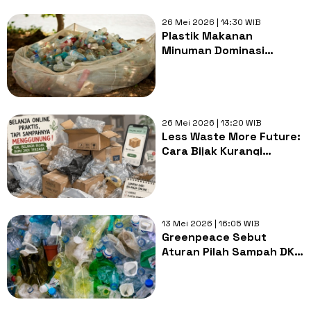
26 Mei 2026 | 14:30 WIB
Plastik Makanan
Minuman Dominasi
Sampah Laut di 112
Negara, Apa Solusinya?
26 Mei 2026 | 13:20 WIB
Less Waste More Future:
Cara Bijak Kurangi
Sampah Plastik dari
Belanja Online
13 Mei 2026 | 16:05 WIB
Greenpeace Sebut
Aturan Pilah Sampah DKI
Dinilai Belum Cukup,
Mengapa?