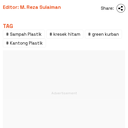
Editor: M. Reza Sulaiman
Share:
TAG
# Sampah Plastik
# kresek hitam
# green kurban
# Kantong Plastik