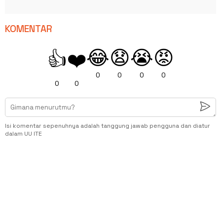
KOMENTAR
😂
😧
😭
😡
👍
❤️
0
0
0
0
0
0
Isi komentar sepenuhnya adalah tanggung jawab pengguna dan diatur
dalam UU ITE