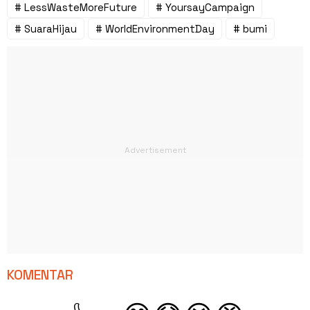
# LessWasteMoreFuture
# YoursayCampaign
# SuaraHijau
# WorldEnvironmentDay
# bumi
KOMENTAR