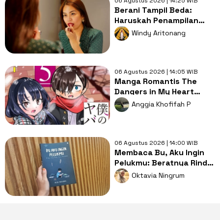
06 Agustus 2026 | 14:25 WIB
Berani Tampil Beda:
Haruskah Penampilan
Menentukan
Windy Aritonang
Kepercayaan Diri?
06 Agustus 2026 | 14:05 WIB
Manga Romantis The
Dangers in My Heart
Resmi Tamat dalam Tiga
Anggia Khofifah P
Chapter Lagi
06 Agustus 2026 | 14:00 WIB
Membaca Bu, Aku Ingin
Pelukmu: Beratnya Rindu
Ketika Ibu Tak Lagi Ada
Oktavia Ningrum