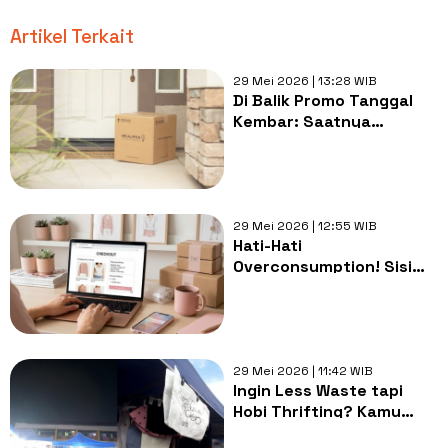
Artikel Terkait
29 Mei 2026 | 13:28 WIB
Di Balik Promo Tanggal
Kembar: Saatnya
Mengaku, Kita Sedang
Menumpuk Bencana
Lingkungan
29 Mei 2026 | 12:55 WIB
Hati-Hati
Overconsumption! Sisi
Gelap Konten 'Racun
Belanja' yang Jarang
Disadari
29 Mei 2026 | 11:42 WIB
Ingin Less Waste tapi
Hobi Thrifting? Kamu
Mungkin Melakukan