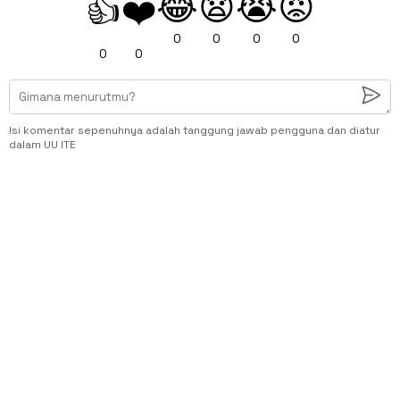
😂
😧
😭
😡
👍
❤️
0
0
0
0
0
0
Isi komentar sepenuhnya adalah tanggung jawab pengguna dan diatur
dalam UU ITE