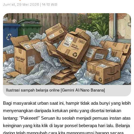
Jum'at, 29 Mei 2026 | 14:13 WIB
Ilustrasi sampah belanja online [Gemini AI/Nano Banana]
Bagi masyarakat urban saat ini, hampir tidak ada bunyi yang lebih
menyenangkan daripada ketukan pintu yang disertai teriakan
lantang: "Pakeeet!" Seruan itu seolah menjadi pemuas instan atas
keinginan yang kita klik di layar ponsel beberapa hari lalu. Belanja
daring telah mengubah cara kita mengonsumsi barang secara