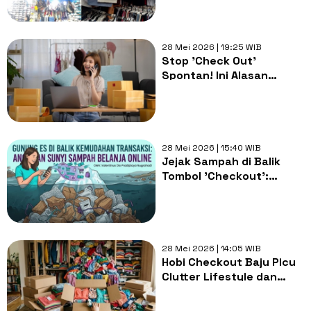
Kesalahan Fatal Ini
28 Mei 2026 | 19:25 WIB
Stop 'Check Out'
Spontan! Ini Alasan
Kenapa Payday Kamu
Justru Bikin Rumah
Berantakan
28 Mei 2026 | 15:40 WIB
Jejak Sampah di Balik
Tombol 'Checkout':
Sudah Siapkah Berhenti
Jadi Konsumen Pasif?
28 Mei 2026 | 14:05 WIB
Hobi Checkout Baju Picu
Clutter Lifestyle dan
Sampah Tekstil
Meningkat?