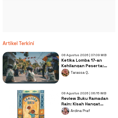
Artikel Terkini
08 Agustus 2026 | 07:09 WIB
Ketika Lomba 17-an
Kehilangan Peserta:
Apakah Indonesia Sedang
Tarassa Q.
Memasuki Era Krisis
Anak?
08 Agustus 2026 | 06:15 WIB
Review Buku Ramadan
Rain: Kisah Hangat
tentang Doa, Syukur, dan
Ardina Praf
Cinta Keluarga di Balik