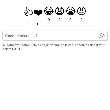
😂
😧
😭
😡
👍
❤️
0
0
0
0
0
0
Isi komentar sepenuhnya adalah tanggung jawab pengguna dan diatur
dalam UU ITE