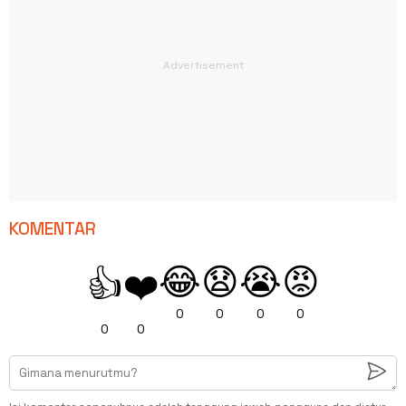
KOMENTAR
😂
😧
😭
😡
👍
❤️
0
0
0
0
0
0