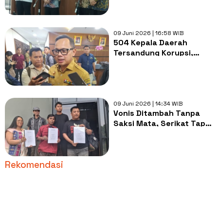
Jembatani Menkeu dan BI
09 Juni 2026 | 16:58 WIB
504 Kepala Daerah
Tersandung Korupsi,
Wamendagri Singgung
Bantuan Politik Tidak
Jelas
09 Juni 2026 | 14:34 WIB
Vonis Ditambah Tanpa
Saksi Mata, Serikat Tapol
Ajukan Amicus Curiae
Bela Dua Aktivis Demo
Agustus
Rekomendasi