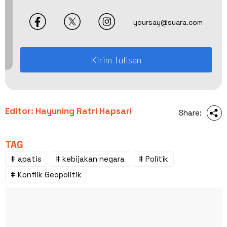
yoursay@suara.com
Kirim Tulisan
Editor: Hayuning Ratri Hapsari
Share:
TAG
# apatis
# kebijakan negara
# Politik
# Konflik Geopolitik