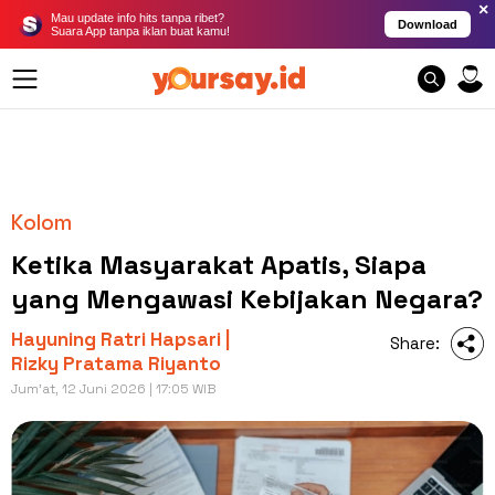
×
Mau update info hits tanpa ribet?
Download
Suara App tanpa iklan buat kamu!
Kolom
Ketika Masyarakat Apatis, Siapa
yang Mengawasi Kebijakan Negara?
Hayuning Ratri Hapsari |
Share:
Rizky Pratama Riyanto
Jum'at, 12 Juni 2026 | 17:05 WIB