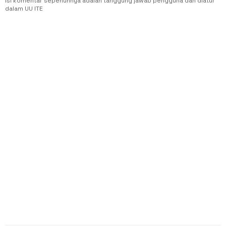
Isi komentar sepenuhnya adalah tanggung jawab pengguna dan diatur
dalam UU ITE