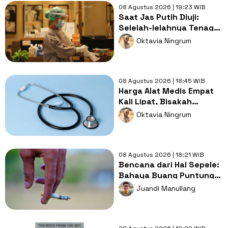
08 Agustus 2026 | 19:23 WIB
Saat Jas Putih Diuji:
Selelah-lelahnya Tenaga
Kesehatan, Tetap Lebih
Oktavia Ningrum
Melelahkan Jadi Pasien
08 Agustus 2026 | 18:45 WIB
Harga Alat Medis Empat
Kali Lipat, Bisakah
Layanan Kesehatan
Oktavia Ningrum
Tetap Murah?
08 Agustus 2026 | 18:21 WIB
Bencana dari Hal Sepele:
Bahaya Buang Puntung
Rokok Sembarangan di
Juandi Manullang
Musim Kemarau