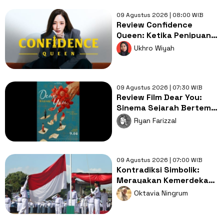
09 Agustus 2026 | 08:00 WIB
Review Confidence
Queen: Ketika Penipuan
Menjadi Cara Menghukum
Ukhro Wiyah
Penjahat
09 Agustus 2026 | 07:30 WIB
Review Film Dear You:
Sinema Sejarah Bertema
Diaspora yang Luar Biasa
Ryan Farizzal
Indah
09 Agustus 2026 | 07:00 WIB
Kontradiksi Simbolik:
Merayakan Kemerdekaan
dengan Cara yang Masih
Oktavia Ningrum
Feodal