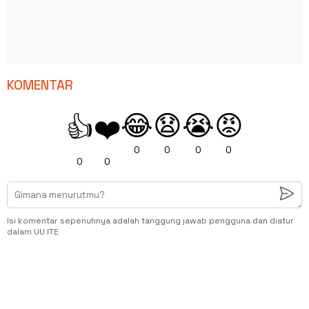
KOMENTAR
😂
😧
😭
😡
👍
❤️
0
0
0
0
0
0
Isi komentar sepenuhnya adalah tanggung jawab pengguna dan diatur
dalam UU ITE