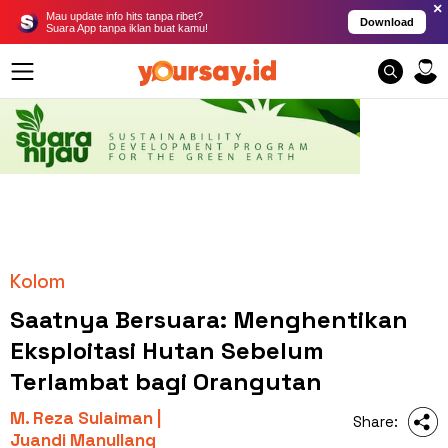
×
Mau update info hits tanpa ribet?
Download
Suara App tanpa iklan buat kamu!
Kolom
Saatnya Bersuara: Menghentikan
Eksploitasi Hutan Sebelum
Terlambat bagi Orangutan
M. Reza Sulaiman |
Share:
Juandi Manullang