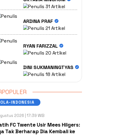
31 Artikel
ARDINA PRAF
21 Artikel
RYAN FARIZZAL
20 Artikel
DINI SUKMANINGTYAS
18 Artikel
RPOPULER
OLA-INDONESIA
gustus 2026 | 17:39 WIB
atih FC Twente Usir Mees Hilgers:
a Tak Berharap Dia Kembali ke