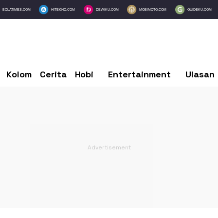
BOLATIMES.COM
HITEKNO.COM
DEWIKU.COM
MOBIMOTO.COM
GUIDEKU.COM
Kolom
Cerita
Hobi
Entertainment
Ulasan