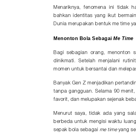
Menariknya, fenomena ini tidak h
bahkan identitas yang ikut bermai
Dunia merupakan bentuk
me time
ya
Menonton Bola Sebagai
Me Time
Bagi sebagian orang, menonton s
dinikmati. Setelah menjalani ruti
momen untuk bersantai dan melepa
Banyak Gen Z menjadikan pertandin
tanpa gangguan. Selama 90 menit,
favorit, dan melupakan sejenak beba
Menurut saya, tidak ada yang sala
berbeda untuk mengisi waktu luan
sepak bola sebagai
me time
yang se