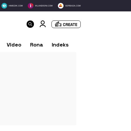
HIMEDIK.COM
IKLANDISINI.COM
SERBADA.COM
Video
Rona
Indeks