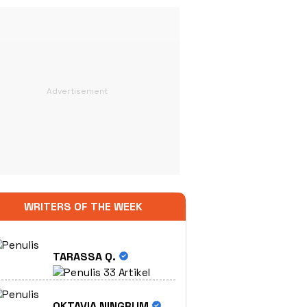
WRITERS OF THE WEEK
TARASSA Q.
33 Artikel
OKTAVIA NINGRUM