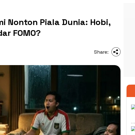
 Nonton Piala Dunia: Hobi,
dar FOMO?
Share: