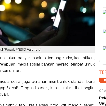
ial (Pexels/YESID Valencia)
menemukan banyak
inspirasi
tentang karier, kecantikan,
rempuan
, media sosial bahkan menjadi tempat untuk
TE
n komunitas.
B
 media sosial juga perlahan membentuk
standar
baru
 "ideal". Tanpa disadari, kita mulai melihat begitu
04 A
puan.
Pel
Say
cantik, tapi juga sukses, produktif, mandiri, sehat,