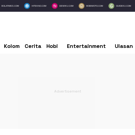
BOLATIMES.COM
HITEKNO.COM
DEWIKU.COM
MOBIMOTO.COM
GUIDEKU.COM
Kolom
Cerita
Hobi
Entertainment
Ulasan