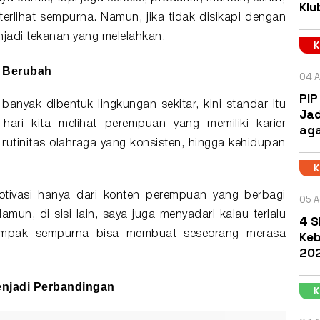
Klu
terlihat sempurna. Namun, jika tidak disikapi dengan
njadi
tekanan
yang melelahkan.
s Berubah
04 A
PIP
banyak dibentuk lingkungan sekitar, kini standar itu
Jad
 hari kita melihat perempuan yang memiliki karier
aga
 rutinitas olahraga yang konsisten, hingga kehidupan
otivasi hanya dari konten perempuan yang berbagi
05 A
n, di sisi lain, saya juga menyadari kalau terlalu
4 S
Keb
tampak sempurna bisa membuat seseorang merasa
202
enjadi
Perbandingan