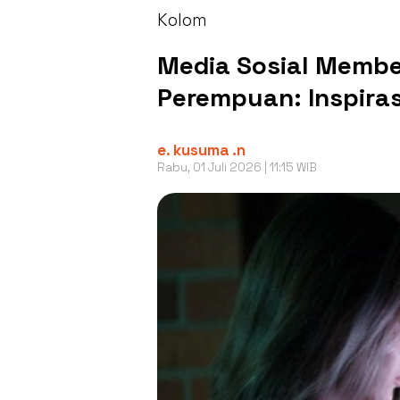
Kolom
Media Sosial Membe
Perempuan: Inspira
e. kusuma .n
Rabu, 01 Juli 2026 | 11:15 WIB