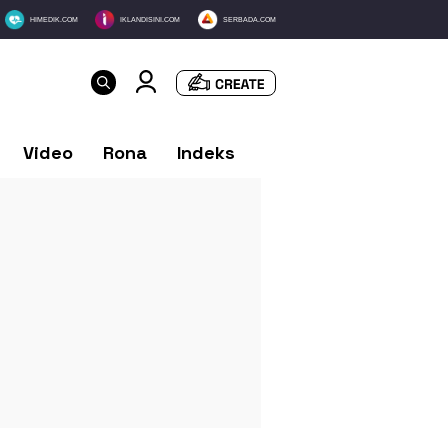
HIMEDIK.COM
IKLANDISINI.COM
SERBADA.COM
Video
Rona
Indeks