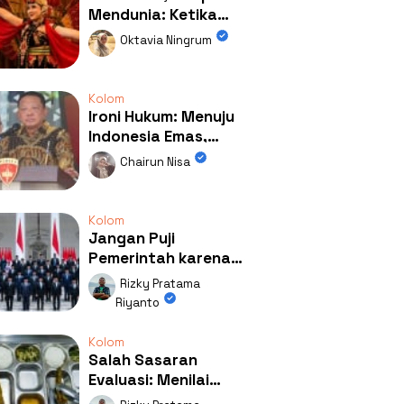
Mendunia: Ketika
Kolaborasi
Oktavia Ningrum
Mengubah Wajah
Kemiren
Kolom
Ironi Hukum: Menuju
Indonesia Emas,
Ternyata Emasnya
Chairun Nisa
Ada di Rumah Febrie!
Kolom
Jangan Puji
Pemerintah karena
Kerja: Mengapa
Rizky Pratama
Publik Begitu Mudah
Riyanto
Terpesona?
Kolom
Salah Sasaran
Evaluasi: Menilai
Program MBG Lewat